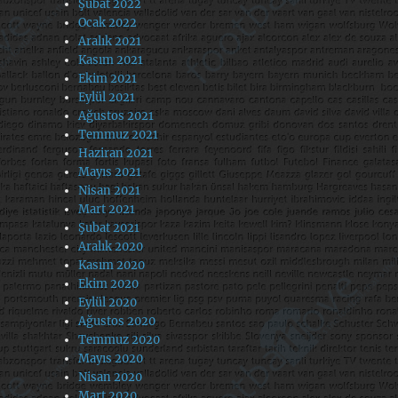
Şubat 2022
Ocak 2022
Aralık 2021
Kasım 2021
Ekim 2021
Eylül 2021
Ağustos 2021
Temmuz 2021
Haziran 2021
Mayıs 2021
Nisan 2021
Mart 2021
Şubat 2021
Aralık 2020
Kasım 2020
Ekim 2020
Eylül 2020
Ağustos 2020
Temmuz 2020
Mayıs 2020
Nisan 2020
Mart 2020