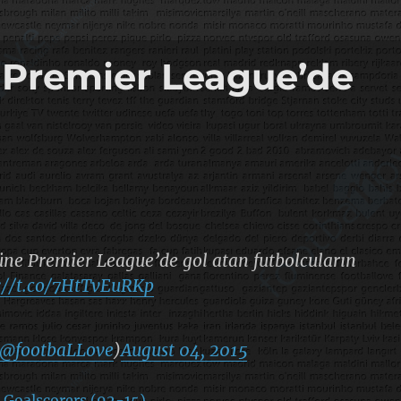
 Premier League’de
ne Premier League’de gol atan futbolcuların
://t.co/7HtTvEuRKp
@footbaLLove
)
August 04, 2015
 Goalscorers (92-15)