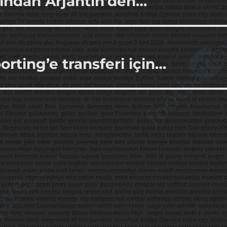
dından Arjantin’den…
rting’e transferi için…