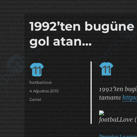
it's the football, that's the football…
footbaLLove
1992’ten bugüne
gol atan…
Yazar
footballove
1992’ten bugü
Yayın
4 Ağustos 2015
tamamı
https
tarihi
Kategoriler
Genel
footbaLLove (
Premier League