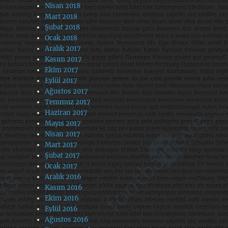
Nisan 2018
Mart 2018
Şubat 2018
Ocak 2018
Aralık 2017
Kasım 2017
Ekim 2017
Eylül 2017
Ağustos 2017
Temmuz 2017
Haziran 2017
Mayıs 2017
Nisan 2017
Mart 2017
Şubat 2017
Ocak 2017
Aralık 2016
Kasım 2016
Ekim 2016
Eylül 2016
Ağustos 2016