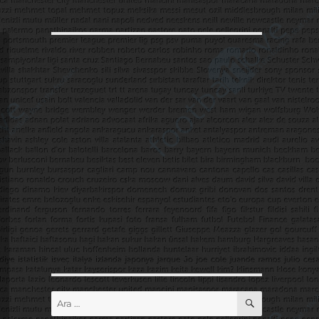
ARA
Ara: