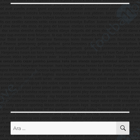
AR
Ara: