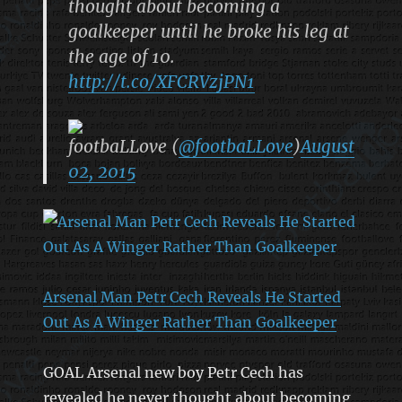
thought about becoming a
goalkeeper until he broke his leg at
the age of 10.
http://t.co/XFCRVzjPN1
footbaLLove (
@footbaLLove
)
August
02, 2015
Arsenal Man Petr Cech Reveals He Started
Out As A Winger Rather Than Goalkeeper
GOAL Arsenal new boy Petr Cech has
revealed he never thought about becoming