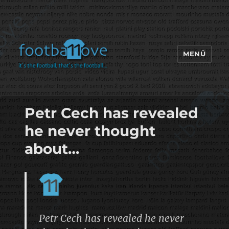
MENÜ
footbaLLove
Petr Cech has revealed
he never thought
about…
Petr Cech has revealed he never