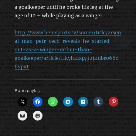
a goalkeeper until he broke his leg at the
age of 10 – while playing as a winger.
http://www.beinsports.tv/soccer/title/arsen
al-man-petr-cech-reveals-he-started-
out-as-a-winger-rather-than-
goalkeeper/article/11kyh22q492j21ibr066d
6vpxt
Bunu paylaş: