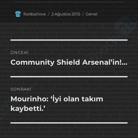
Yazar
Yayın
Kategoriler
footballove
2 Ağustos 2015
Genel
tarihi
Yazı
ÖNCEKI
gezinmesi
Community Shield Arsenal’in!…
Önceki
yazı:
SONRAKI
Mourinho: ‘İyi olan takım
Sonraki
yazı:
kaybetti.’