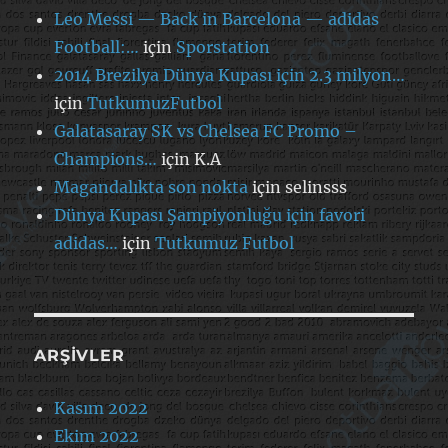
Leo Messi — Back in Barcelona — adidas
Football:…
için
Sporstation
2014 Brezilya Dünya Kupası için 2.3 milyon…
için
TutkumuzFutbol
Galatasaray SK vs Chelsea FC Promo –
Champions…
için
K.A
Magandalıkta son nokta
için
selinsss
Dünya Kupası Şampiyonluğu için favori
adidas…
için
Tutkumuz Futbol
ARŞIVLER
Kasım 2022
Ekim 2022