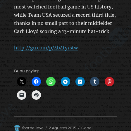
most watched football game in US history,
while Team USA secured a record third title,
thanks in no small part to their midfielder
Carli Lloyd scoring a 13-minute hat-trick.
http://gu.com/p/4b4ty/stw
Bunu paylaş:
Yazar
Yayın
Kategoriler
footballove
2 Ağustos 2015
Genel