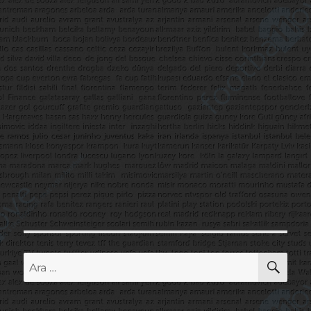
AR
Ara: