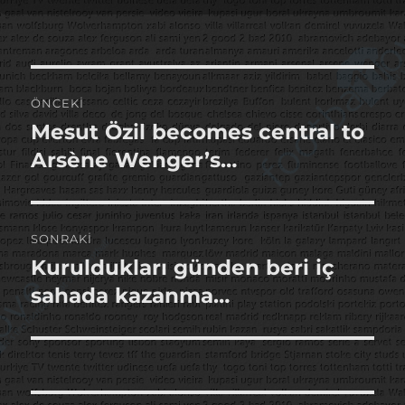
tarihi
Yazı
ÖNCEKI
gezinmesi
Mesut Özil becomes central to
Önceki
yazı:
Arsène Wenger’s…
SONRAKI
Kuruldukları günden beri iç
Sonraki
yazı:
sahada kazanma…