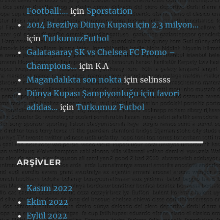
Football:…
için
Sporstation
2014 Brezilya Dünya Kupası için 2.3 milyon…
için
TutkumuzFutbol
Galatasaray SK vs Chelsea FC Promo –
Champions…
için
K.A
Magandalıkta son nokta
için
selinsss
Dünya Kupası Şampiyonluğu için favori
adidas…
için
Tutkumuz Futbol
ARŞIVLER
Kasım 2022
Ekim 2022
Eylül 2022