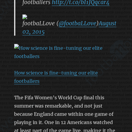
footballers
http://t.co/bI1JQqcar4
footbaLLove (
@footbaLLove
)
August
02, 2015
How science is fine-tuning our elite
footballers
The Fifa Women’s World Cup final this
summer was remarkable, and not just
because England came within one game of
playing in it. One in 12 Americans watched
at least part of the game live, making it the