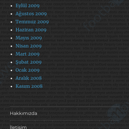
Eylül 2009
Ağustos 2009
Temmuz 2009
Haziran 2009
Mayıs 2009
Nisan 2009
Mart 2009
Şubat 2009
Ocak 2009
Aralık 2008
Kasım 2008
Hakkımızda
İletişim