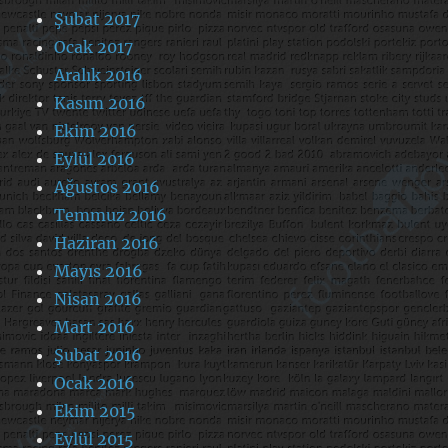
Şubat 2017
Ocak 2017
Aralık 2016
Kasım 2016
Ekim 2016
Eylül 2016
Ağustos 2016
Temmuz 2016
Haziran 2016
Mayıs 2016
Nisan 2016
Mart 2016
Şubat 2016
Ocak 2016
Ekim 2015
Eylül 2015