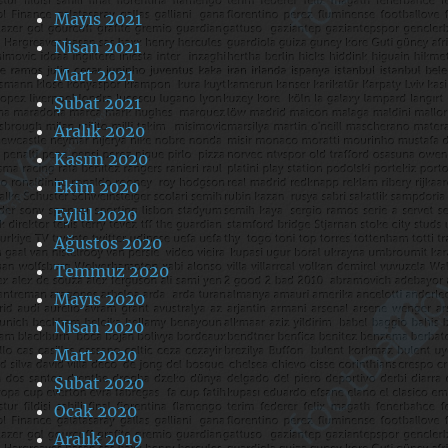
Mayıs 2021
Nisan 2021
Mart 2021
Şubat 2021
Aralık 2020
Kasım 2020
Ekim 2020
Eylül 2020
Ağustos 2020
Temmuz 2020
Mayıs 2020
Nisan 2020
Mart 2020
Şubat 2020
Ocak 2020
Aralık 2019