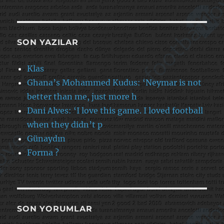
SON YAZILAR
Klas
Ghana’s Mohammed Kudus: ‘Neymar is not
better than me, just more h
Dani Alves: ‘I love this game. I loved football
when they didn’t p
Günaydın
Forma ?
SON YORUMLAR