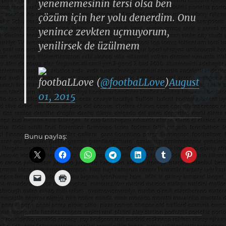
yenememesinin tersi olsa ben
çözüm için her yolu denerdim. Onu
yenince zevkten uçmuyorum,
yenilirsek de üzülmem
footbaLLove (
@footbaLLove
)
August
01, 2015
Bunu paylaş: