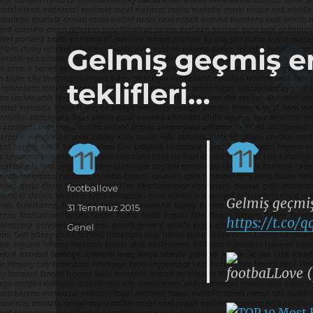
it's the football, that's the football…
footbaLLove
Gelmiş geçmiş e
teklifleri…
Yazar
footballove
Gelmiş geçmiş 
Yayın
31 Temmuz 2015
https://t.co/q
tarihi
Kategoriler
Genel
footbaLLove (