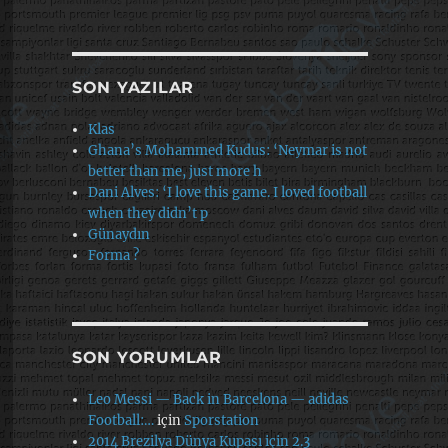
SON YAZILAR
Klas
Ghana’s Mohammed Kudus: ‘Neymar is not
better than me, just more h
Dani Alves: ‘I love this game. I loved football
when they didn’t p
Günaydın
Forma ?
SON YORUMLAR
Leo Messi — Back in Barcelona — adidas
Football:…
için
Sporstation
2014 Brezilya Dünya Kupası için 2.3