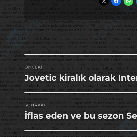
Yazı
ÖNCEKI
gezinmesi
Jovetic kiralık olarak Inte
Önceki
yazı:
SONRAKI
İflas eden ve bu sezon S
Sonraki
yazı: