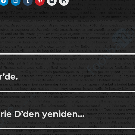
r’de.
erie D’den yeniden…