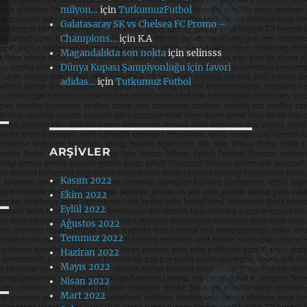
milyon…
için
TutkumuzFutbol
Galatasaray SK vs Chelsea FC Promo –
Champions…
için
K.A
Magandalıkta son nokta
için
selinsss
Dünya Kupası Şampiyonluğu için favori
adidas…
için
Tutkumuz Futbol
ARŞIVLER
Kasım 2022
Ekim 2022
Eylül 2022
Ağustos 2022
Temmuz 2022
Haziran 2022
Mayıs 2022
Nisan 2022
Mart 2022