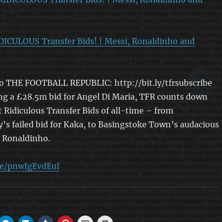
DICULOUS Transfer Bids! | Messi, Ronaldinho and
 THE FOOTBALL REPUBLIC: http://bit.ly/tfrsubscribe
g a £28.5m bid for Angel Di Maria, TFR counts down
 Ridiculous Transfer Bids of all-time – from
’s failed bid for Kaka, to Basingstoke Town’s audacious
n Ronaldinho.
be/pnwIgEvdEuI