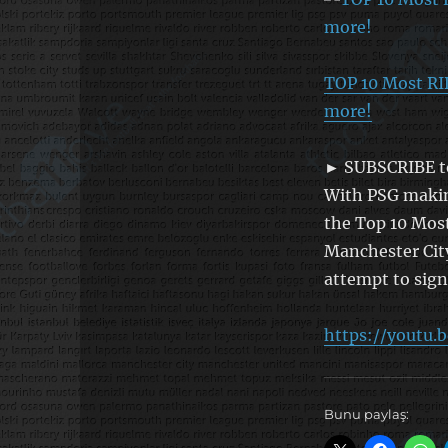
TOP 10 Most RI
more!
► SUBSCRIBE to
With PSG makin
the Top 10 Most
Manchester City
attempt to sig
https://youtu.
Bunu paylaş: