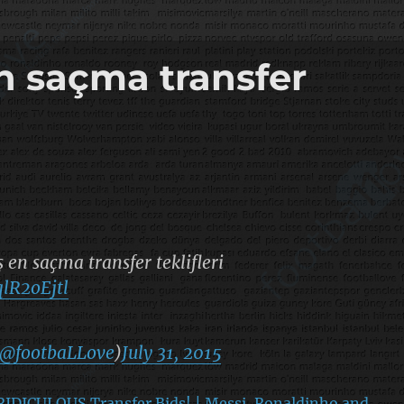
n saçma transfer
en saçma transfer teklifleri
qlR2oEjtl
@footbaLLove
)
July 31, 2015