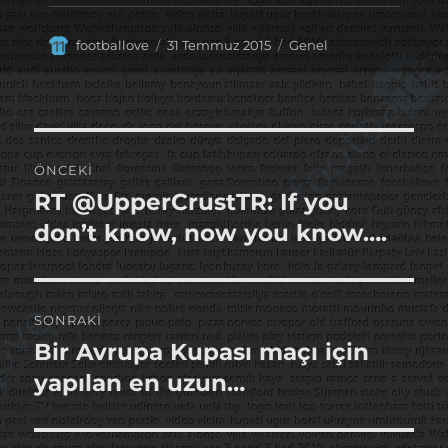
Yazar
Yayın
Kategoriler
footballove
31 Temmuz 2015
Genel
tarihi
Yazı
ÖNCEKI
gezinmesi
RT @UpperCrustTR: If you
Önceki
yazı:
don’t know, now you know….
SONRAKI
Bir Avrupa Kupası maçı için
Sonraki
yazı:
yapılan en uzun…