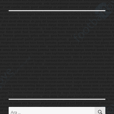
AR
Ara: