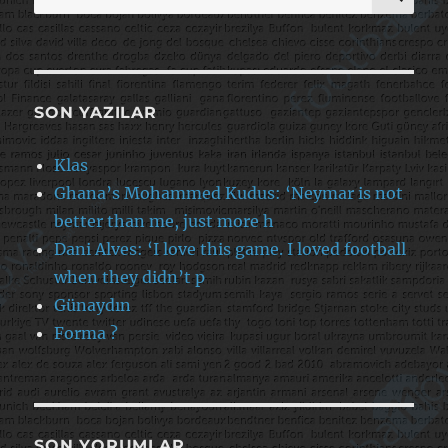
SON YAZILAR
Klas
Ghana’s Mohammed Kudus: ‘Neymar is not
better than me, just more h
Dani Alves: ‘I love this game. I loved football
when they didn’t p
Günaydın
Forma ?
SON YORUMLAR