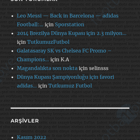
Leo Messi — Back in Barcelona — adidas
Football:…
için
Sporstation
2014 Brezilya Dünya Kupası için 2.3 milyon…
için
TutkumuzFutbol
Galatasaray SK vs Chelsea FC Promo –
Champions…
için
K.A
Magandalıkta son nokta
için
selinsss
Dünya Kupası Şampiyonluğu için favori
adidas…
için
Tutkumuz Futbol
ARŞIVLER
Kasım 2022