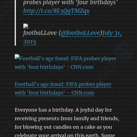
probes player with ‘four birthdays’
http://t.co/8E5QgTMZqx
footbaLLove (
@footbaLLove
)
July 31,
2015
Football's age fraud: FIFA probes player
with 'four birthdays' – CNN.com
Everyone has a birthday. A joyful day for
receiving presents from family and friends,
for blowing out candles on a cake as you
celebrate your arrival on this earth. Some