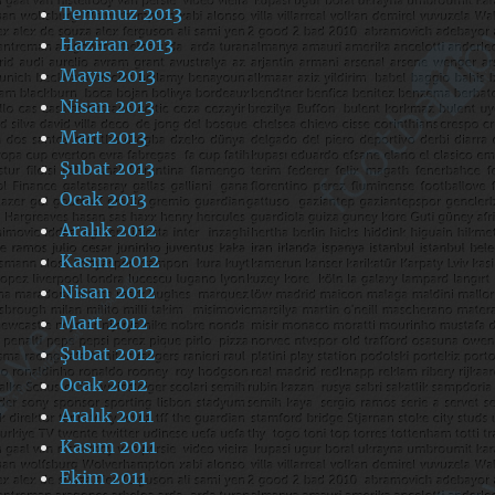
Temmuz 2013
Haziran 2013
Mayıs 2013
Nisan 2013
Mart 2013
Şubat 2013
Ocak 2013
Aralık 2012
Kasım 2012
Nisan 2012
Mart 2012
Şubat 2012
Ocak 2012
Aralık 2011
Kasım 2011
Ekim 2011