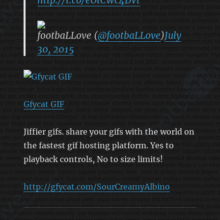
footbaLLove (
@footbaLLove
)
July
30, 2015
Gfycat GIF
Jiffier gifs. share your gifs with the world on
the fastest gif hosting platform. Yes to
playback controls, No to size limits!
http://gfycat.com/SourCreamyAlbino