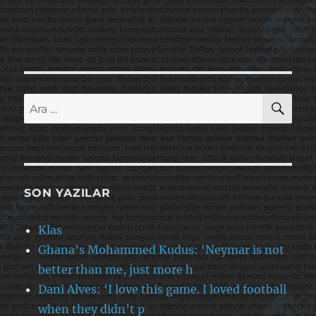
AR
Ara:
SON YAZILAR
Klas
Ghana’s Mohammed Kudus: ‘Neymar is not
better than me, just more h
Dani Alves: ‘I love this game. I loved football
when they didn’t p