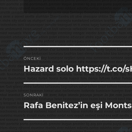
Yazı
ÖNCEKI
gezinmesi
Hazard solo https://t.co
Önceki
yazı:
SONRAKI
Rafa Benitez’in eşi Mont
Sonraki
yazı: