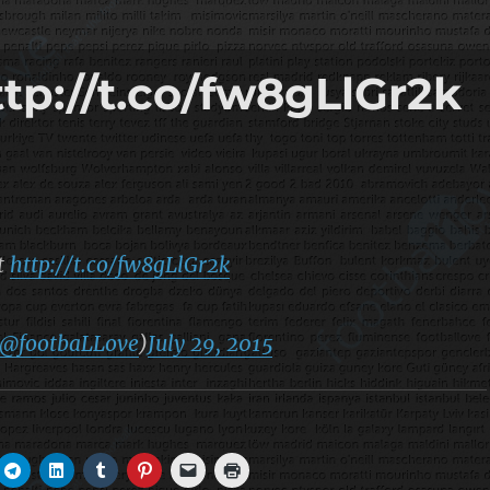
tp://t.co/fw8gLlGr2k
t
http://t.co/fw8gLlGr2k
@footbaLLove
)
July 29, 2015