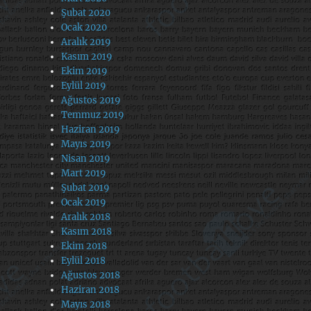
Şubat 2020
Ocak 2020
Aralık 2019
Kasım 2019
Ekim 2019
Eylül 2019
Ağustos 2019
Temmuz 2019
Haziran 2019
Mayıs 2019
Nisan 2019
Mart 2019
Şubat 2019
Ocak 2019
Aralık 2018
Kasım 2018
Ekim 2018
Eylül 2018
Ağustos 2018
Haziran 2018
Mayıs 2018