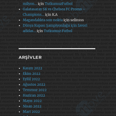
milyon…
için
TutkumuzFutbol
Galatasaray SK vs Chelsea FC Promo –
Champions…
için
K.A
Magandalıkta son nokta
için
selinsss
Dünya Kupası Şampiyonluğu için favori
adidas…
için
Tutkumuz Futbol
ARŞIVLER
Kasım 2022
Ekim 2022
Eylül 2022
Ağustos 2022
Temmuz 2022
Haziran 2022
Mayıs 2022
Nisan 2022
Mart 2022