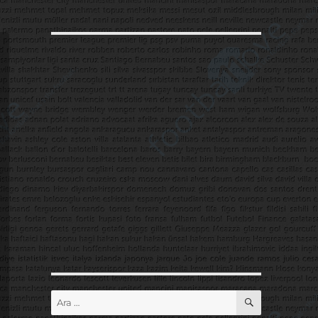
ARA
Ara: