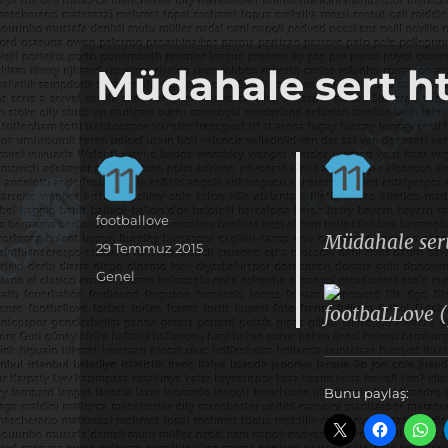
it's the football, that's the football…
footbaLLove
Müdahale sert ht
Yazar
footballove
Müdahale ser
Yayın
29 Temmuz 2015
tarihi
Kategoriler
Genel
footbaLLove (
Bunu paylaş: