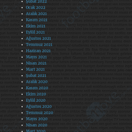
Şubat 2022
Ocak 2022
Aralık 2021
Kasım 2021
Ekim 2021
Eylül 2021
Ağustos 2021
Temmuz 2021
Haziran 2021
Mayıs 2021
Nisan 2021
Mart 2021
Şubat 2021
Aralık 2020
Kasım 2020
Ekim 2020
Eylül 2020
Ağustos 2020
Temmuz 2020
Mayıs 2020
Nisan 2020
Mart 2020