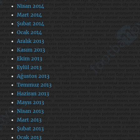
Nisan 2014
Mart 2014
Şubat 2014
Ocak 2014
Aralık 2013
Kasım 2013
Ekim 2013
Eylül 2013
Ağustos 2013
Temmuz 2013
Haziran 2013
Mayıs 2013
Nisan 2013
Mart 2013
Şubat 2013
Ocak 2013