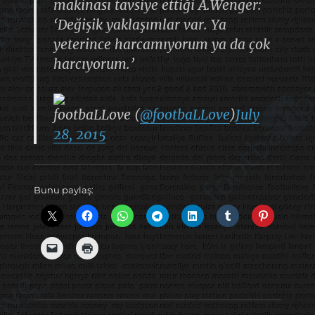
makinası tavsiye ettiği A.Wenger:
‘Değişik yaklaşımlar var. Ya
yeterince harcamıyorum ya da çok
harcıyorum.’
footbaLLove (
@footbaLLove
)
July
28, 2015
Bunu paylaş: