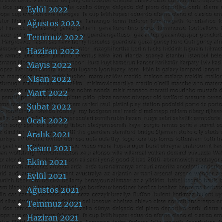
Eylül 2022
Ağustos 2022
Temmuz 2022
Haziran 2022
Mayıs 2022
Nisan 2022
Mart 2022
Şubat 2022
Ocak 2022
Aralık 2021
Kasım 2021
Ekim 2021
Eylül 2021
Ağustos 2021
Temmuz 2021
Haziran 2021