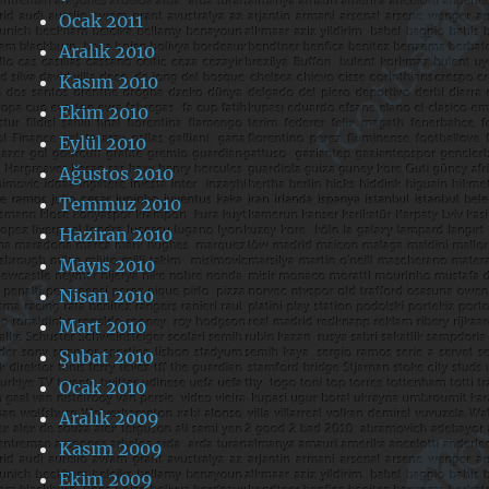
Ocak 2011
Aralık 2010
Kasım 2010
Ekim 2010
Eylül 2010
Ağustos 2010
Temmuz 2010
Haziran 2010
Mayıs 2010
Nisan 2010
Mart 2010
Şubat 2010
Ocak 2010
Aralık 2009
Kasım 2009
Ekim 2009