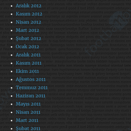
Aralık 2012
Kasım 2012
Nisan 2012
Mart 2012
Şubat 2012
Ocak 2012
Aralık 2011
Kasım 2011
Ekim 2011
Ağustos 2011
Temmuz 2011
Haziran 2011
Mayıs 2011
Nisan 2011
Mart 2011
Şubat 2011