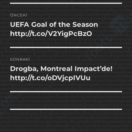
Yazı
ÖNCEKI
gezinmesi
UEFA Goal of the Season
Önceki
yazı:
http://t.co/V2YigPcBzO
SONRAKI
Drogba, Montreal Impact’de!
Sonraki
yazı:
http://t.co/oDVjcpIVUu