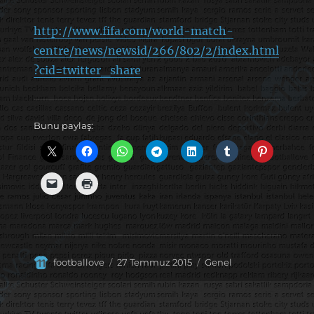
http://www.fifa.com/world-match-
centre/news/newsid/266/802/2/index.html
?cid=twitter_share
Bunu paylaş:
Yazar
Yayın
Kategoriler
footballove
27 Temmuz 2015
Genel
tarihi