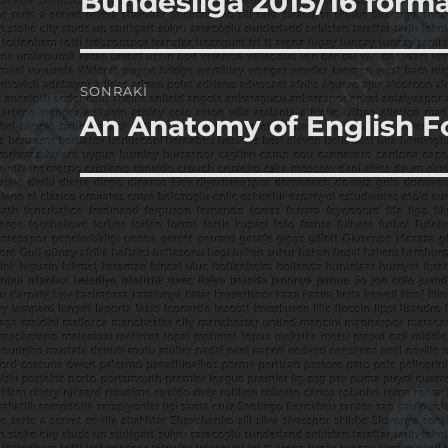
Bundesliga 2015/16 forma
yazı:
SONRAKI
An Anatomy of English F
Sonraki
yazı: