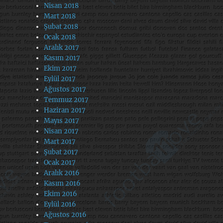
Nisan 2018
Mart 2018
Şubat 2018
Ocak 2018
Aralık 2017
Kasım 2017
Ekim 2017
Eylül 2017
Ağustos 2017
Temmuz 2017
Haziran 2017
Mayıs 2017
Nisan 2017
Mart 2017
Şubat 2017
Ocak 2017
Aralık 2016
Kasım 2016
Ekim 2016
Eylül 2016
Ağustos 2016