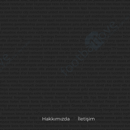
Hakkımızda
İletişim