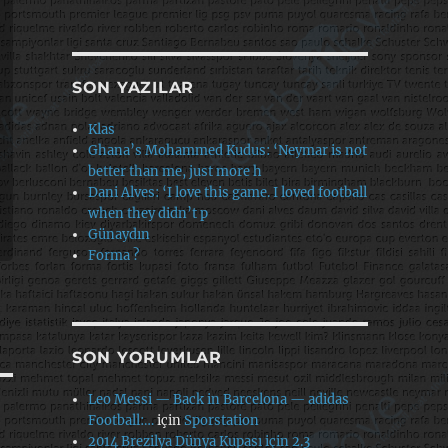
SON YAZILAR
Klas
Ghana’s Mohammed Kudus: ‘Neymar is not
better than me, just more h
Dani Alves: ‘I love this game. I loved football
when they didn’t p
Günaydın
Forma ?
SON YORUMLAR
Leo Messi — Back in Barcelona — adidas
Football:…
için
Sporstation
2014 Brezilya Dünya Kupası için 2.3