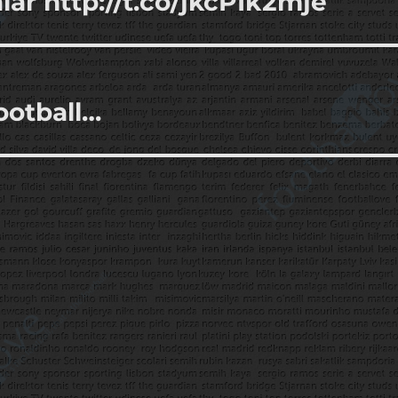
lar http://t.co/jkcPIk2mje
ootball…