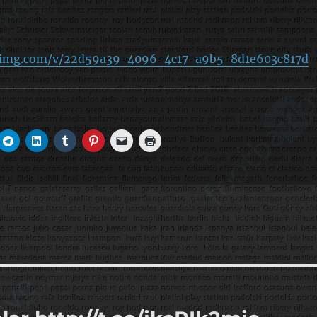
wimg.com/v/22d59a39-4096-4c17-a9b5-8d1e603c817d