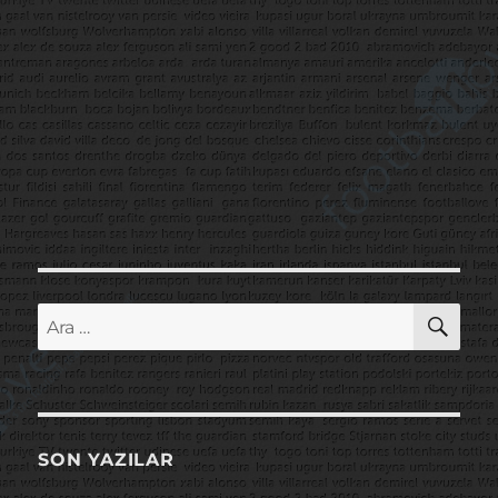
AR
Ara:
SON YAZILAR