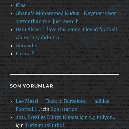
Klas
Ghana’s Mohammed Kudus: ‘Neymar is not
better than me, just more h
Dani Alves: ‘I love this game. I loved football
when they didn’t p
Günaydın
Forma ?
SON YORUMLAR
Leo Messi — Back in Barcelona — adidas
Football:…
için
Sporstation
2014 Brezilya Dünya Kupası için 2.3 milyon…
için
TutkumuzFutbol