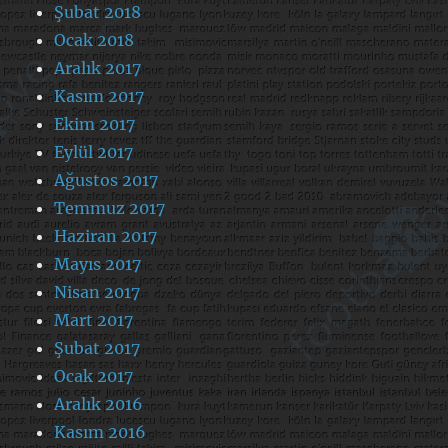
Şubat 2018
Ocak 2018
Aralık 2017
Kasım 2017
Ekim 2017
Eylül 2017
Ağustos 2017
Temmuz 2017
Haziran 2017
Mayıs 2017
Nisan 2017
Mart 2017
Şubat 2017
Ocak 2017
Aralık 2016
Kasım 2016