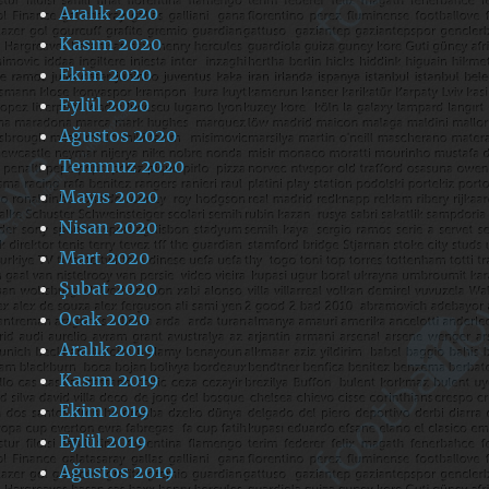
Aralık 2020
Kasım 2020
Ekim 2020
Eylül 2020
Ağustos 2020
Temmuz 2020
Mayıs 2020
Nisan 2020
Mart 2020
Şubat 2020
Ocak 2020
Aralık 2019
Kasım 2019
Ekim 2019
Eylül 2019
Ağustos 2019