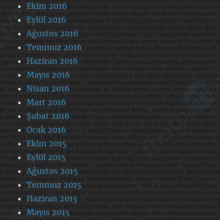
Ekim 2016
Eylül 2016
Ağustos 2016
Temmuz 2016
Haziran 2016
Mayıs 2016
Nisan 2016
Mart 2016
Şubat 2016
Ocak 2016
Ekim 2015
Eylül 2015
Ağustos 2015
Temmuz 2015
Haziran 2015
Mayıs 2015