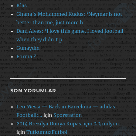
Klas
Ghana’s Mohammed Kudus: ‘Neymar is not
better than me, just more h
Dani Alves: ‘I love this game. I loved football
when they didn’t p
Günaydın
Forma ?
SON YORUMLAR
Leo Messi — Back in Barcelona — adidas
Football:…
için
Sporstation
2014 Brezilya Dünya Kupası için 2.3 milyon…
için
TutkumuzFutbol