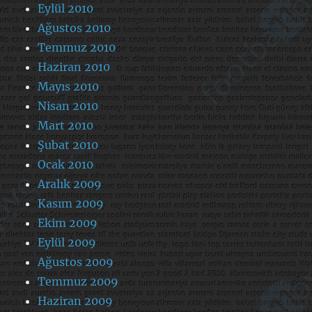
Eylül 2010
Ağustos 2010
Temmuz 2010
Haziran 2010
Mayıs 2010
Nisan 2010
Mart 2010
Şubat 2010
Ocak 2010
Aralık 2009
Kasım 2009
Ekim 2009
Eylül 2009
Ağustos 2009
Temmuz 2009
Haziran 2009