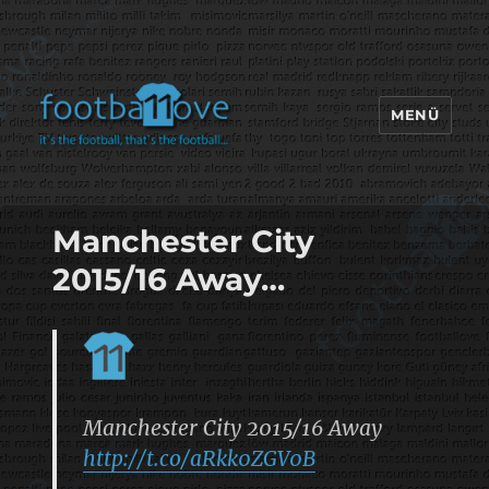
MENÜ
footbaLLove
Manchester City
2015/16 Away…
Manchester City 2015/16 Away
http://t.co/aRkk0ZGV0B