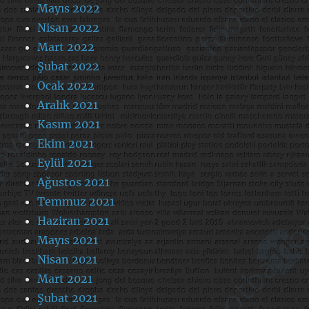
Mayıs 2022
Nisan 2022
Mart 2022
Şubat 2022
Ocak 2022
Aralık 2021
Kasım 2021
Ekim 2021
Eylül 2021
Ağustos 2021
Temmuz 2021
Haziran 2021
Mayıs 2021
Nisan 2021
Mart 2021
Şubat 2021