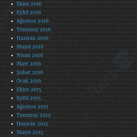
Ekim 2016
Eylül 2016
Ağustos 2016
Temmuz 2016
Haziran 2016
Mayıs 2016
Nisan 2016
Mart 2016
Şubat 2016
Ocak 2016
Ekim 2015
Eylül 2015
Ağustos 2015
Temmuz 2015
Haziran 2015
Mayıs 2015