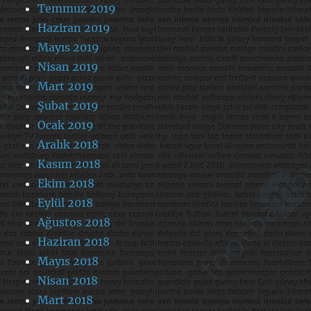
Temmuz 2019
Haziran 2019
Mayıs 2019
Nisan 2019
Mart 2019
Şubat 2019
Ocak 2019
Aralık 2018
Kasım 2018
Ekim 2018
Eylül 2018
Ağustos 2018
Haziran 2018
Mayıs 2018
Nisan 2018
Mart 2018