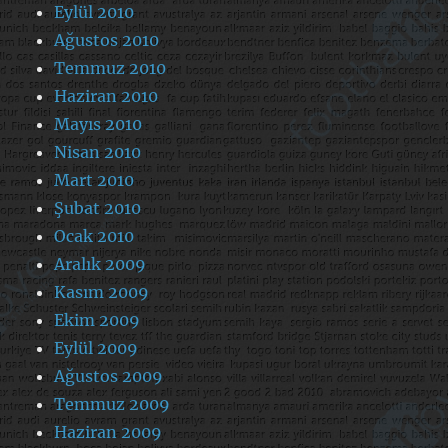
Eylül 2010
Ağustos 2010
Temmuz 2010
Haziran 2010
Mayıs 2010
Nisan 2010
Mart 2010
Şubat 2010
Ocak 2010
Aralık 2009
Kasım 2009
Ekim 2009
Eylül 2009
Ağustos 2009
Temmuz 2009
Haziran 2009