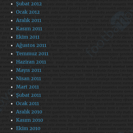
Şubat 2012
Ocak 2012
Aralık 2011
Kasım 2011
Ekim 2011
Ağustos 2011
Temmuz 2011
Haziran 2011
Mayıs 2011
Nisan 2011
Mart 2011
Şubat 2011
Ocak 2011
Aralık 2010
Kasım 2010
Ekim 2010