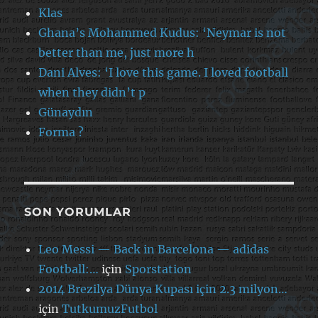
Klas
Ghana’s Mohammed Kudus: ‘Neymar is not
better than me, just more h
Dani Alves: ‘I love this game. I loved football
when they didn’t p
Günaydın
Forma ?
SON YORUMLAR
Leo Messi — Back in Barcelona — adidas
Football:…
için
Sporstation
2014 Brezilya Dünya Kupası için 2.3 milyon…
için
TutkumuzFutbol