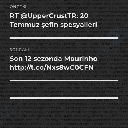
Yazı
ÖNCEKI
gezinmesi
RT @UpperCrustTR: 20
Önceki
yazı:
Temmuz şefin spesyalleri
SONRAKI
Son 12 sezonda Mourinho
Sonraki
yazı:
http://t.co/Nxs8wC0CFN