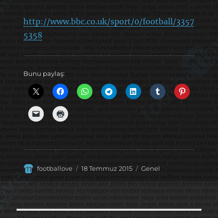
http://www.bbc.co.uk/sport/0/football/3357
5358
Bunu paylaş:
Yazar
Yayın
Kategoriler
footballove
18 Temmuz 2015
Genel
tarihi