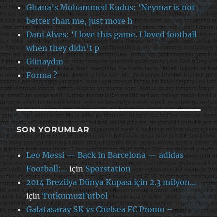
Ghana’s Mohammed Kudus: ‘Neymar is not
better than me, just more h
Dani Alves: ‘I love this game. I loved football
when they didn’t p
Günaydın
Forma ?
SON YORUMLAR
Leo Messi — Back in Barcelona — adidas
Football:…
için
Sporstation
2014 Brezilya Dünya Kupası için 2.3 milyon…
için
TutkumuzFutbol
Galatasaray SK vs Chelsea FC Promo –