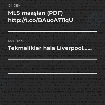
Yazı
ÖNCEKI
gezinmesi
MLS maaşları (PDF)
Önceki
yazı:
http://t.co/BAuoA711qU
SONRAKI
Tekmelikler hala Liverpool……
Sonraki
yazı: