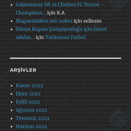
Galatasaray SK vs Chelsea FC Promo –
Champions…
için
K.A
Magandalıkta son nokta
için
selinsss
Dünya Kupası Şampiyonluğu için favori
adidas…
için
Tutkumuz Futbol
ARŞIVLER
Kasım 2022
Ekim 2022
Eylül 2022
Ağustos 2022
Temmuz 2022
Haziran 2022