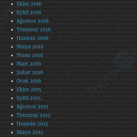
Ekim 2016
Eylül 2016
Ağustos 2016
Temmuz 2016
Haziran 2016
Mayıs 2016
Nisan 2016
Mart 2016
Şubat 2016
Ocak 2016
Ekim 2015
Eylül 2015
Ağustos 2015
Temmuz 2015
Haziran 2015
Mayıs 2015