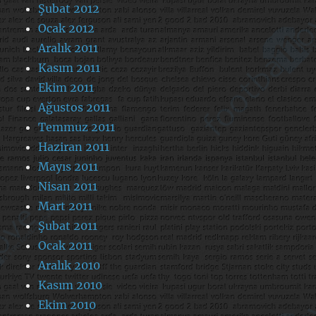
Şubat 2012
Ocak 2012
Aralık 2011
Kasım 2011
Ekim 2011
Ağustos 2011
Temmuz 2011
Haziran 2011
Mayıs 2011
Nisan 2011
Mart 2011
Şubat 2011
Ocak 2011
Aralık 2010
Kasım 2010
Ekim 2010