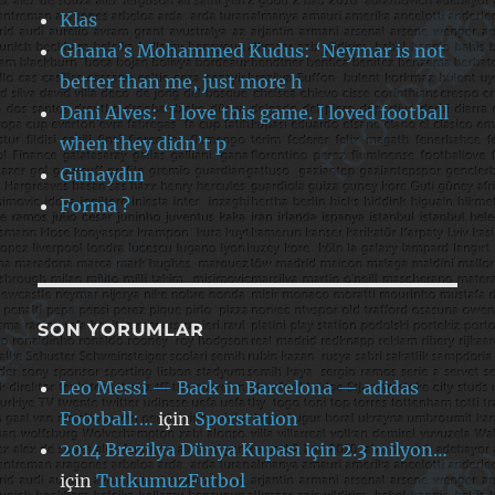
Klas
Ghana’s Mohammed Kudus: ‘Neymar is not
better than me, just more h
Dani Alves: ‘I love this game. I loved football
when they didn’t p
Günaydın
Forma ?
SON YORUMLAR
Leo Messi — Back in Barcelona — adidas
Football:…
için
Sporstation
2014 Brezilya Dünya Kupası için 2.3 milyon…
için
TutkumuzFutbol