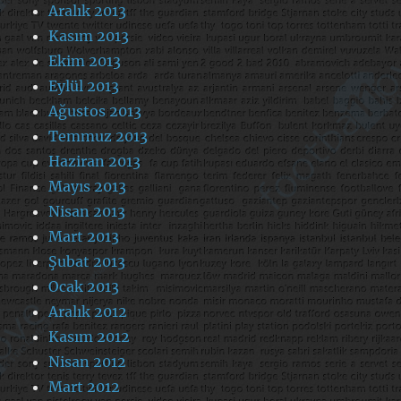
Aralık 2013
Kasım 2013
Ekim 2013
Eylül 2013
Ağustos 2013
Temmuz 2013
Haziran 2013
Mayıs 2013
Nisan 2013
Mart 2013
Şubat 2013
Ocak 2013
Aralık 2012
Kasım 2012
Nisan 2012
Mart 2012