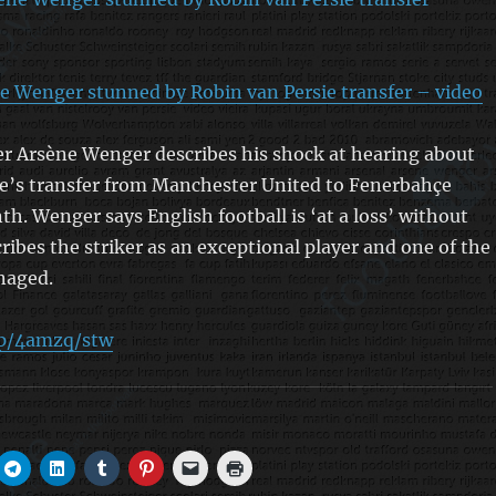
e Wenger stunned by Robin van Persie transfer – video
r Arsène Wenger describes his shock at hearing about
ie’s transfer from Manchester United to Fenerbahçe
th. Wenger says English football is ‘at a loss’ without
cribes the striker as an exceptional player and one of the
naged.
/p/4amzq/stw