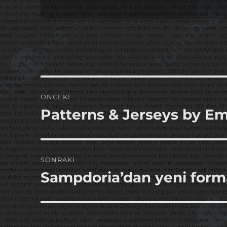
Yazı
ÖNCEKI
gezinmesi
Patterns & Jerseys by Em
Önceki
yazı:
SONRAKI
Sampdoria’dan yeni form
Sonraki
yazı: