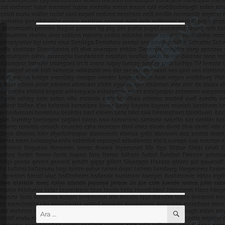
ARA
Ara: