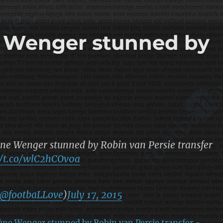
e Wenger stunned by
ène Wenger stunned by Robin van Persie transfer
//t.co/wlC2hCOv0a
@footbaLLove
)
July 17, 2015