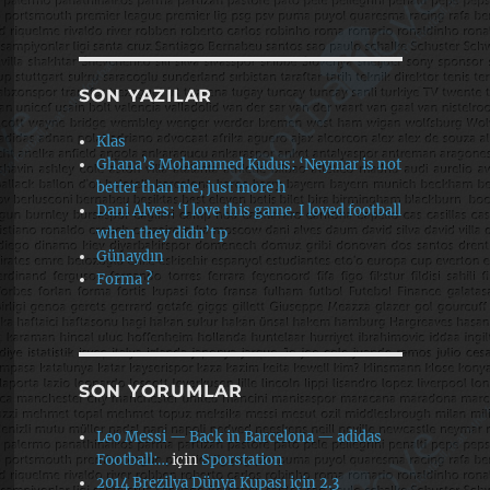
SON YAZILAR
Klas
Ghana’s Mohammed Kudus: ‘Neymar is not
better than me, just more h
Dani Alves: ‘I love this game. I loved football
when they didn’t p
Günaydın
Forma ?
SON YORUMLAR
Leo Messi — Back in Barcelona — adidas
Football:…
için
Sporstation
2014 Brezilya Dünya Kupası için 2.3