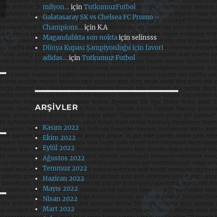
milyon…
için
TutkumuzFutbol
Galatasaray SK vs Chelsea FC Promo –
Champions…
için
K.A
Magandalıkta son nokta
için
selinsss
Dünya Kupası Şampiyonluğu için favori
adidas…
için
Tutkumuz Futbol
ARŞIVLER
Kasım 2022
Ekim 2022
Eylül 2022
Ağustos 2022
Temmuz 2022
Haziran 2022
Mayıs 2022
Nisan 2022
Mart 2022