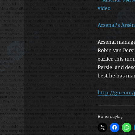
Arsenal's Arsèn
Arsenal manage
Robin van Pers
earlier this mon
Persie, and des
best he has ma
http://gu.com
Bunu paylaş: