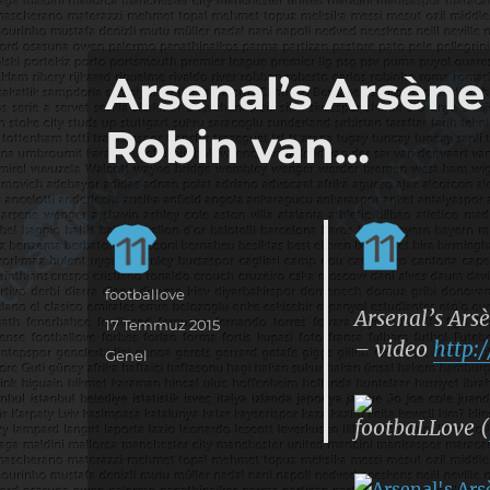
it's the football, that's the football…
footbaLLove
Arsenal’s Arsèn
Robin van…
Yazar
footballove
Arsenal’s Ars
Yayın
17 Temmuz 2015
– video
http:
tarihi
Kategoriler
Genel
footbaLLove (