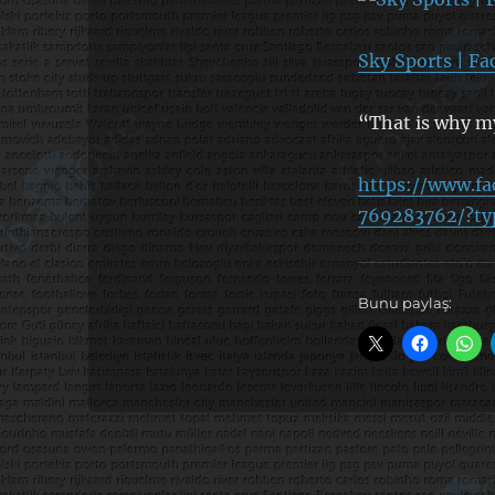
Sky Sports | F
“That is why my
https://www.fa
769283762/?ty
Bunu paylaş: