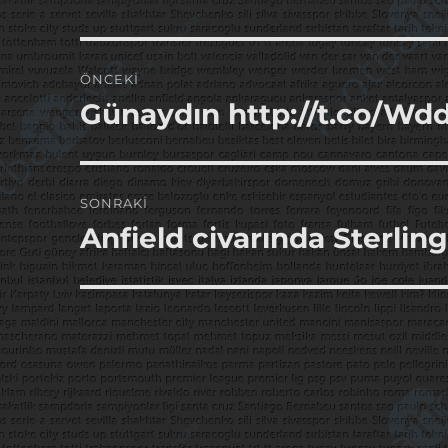
Yazı
ÖNCEKI
gezinmesi
Günaydın http://t.co/Wd
Önceki
yazı:
SONRAKI
Anfield civarında Sterling
Sonraki
yazı: