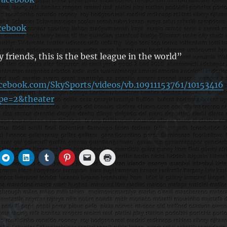
acebook
 friends, this is the best league in the world”
cebook.com/SkySports/videos/vb.10911153761/10153416
pe=2&theater