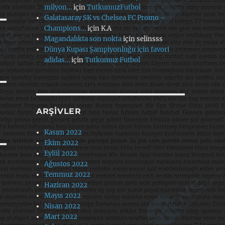
milyon…
için
TutkumuzFutbol
Galatasaray SK vs Chelsea FC Promo –
Champions…
için
K.A
Magandalıkta son nokta
için
selinsss
Dünya Kupası Şampiyonluğu için favori
adidas…
için
Tutkumuz Futbol
ARŞIVLER
Kasım 2022
Ekim 2022
Eylül 2022
Ağustos 2022
Temmuz 2022
Haziran 2022
Mayıs 2022
Nisan 2022
Mart 2022