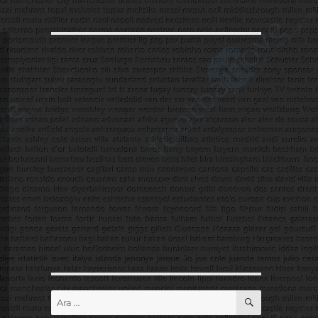
ARA
Ara: