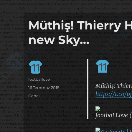
it's the football, that's the football…
footbaLLove
Müthiş! Thierry 
new Sky…
Yazar
footballove
Müthiş! Thier
Yayın
16 Temmuz 2015
https://t.co/
tarihi
Kategoriler
Genel
footbaLLove (