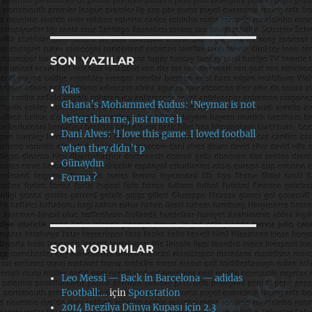
SON YAZILAR
Klas
Ghana’s Mohammed Kudus: ‘Neymar is not
better than me, just more h
Dani Alves: ‘I love this game. I loved football
when they didn’t p
Günaydın
Forma ?
SON YORUMLAR
Leo Messi — Back in Barcelona — adidas
Football:…
için
Sporstation
2014 Brezilya Dünya Kupası için 2.3