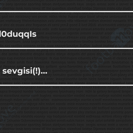
d0duqqIs
 sevgisi(!)…