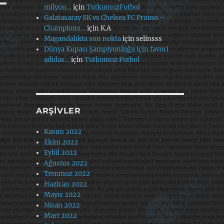
milyon…
için
TutkumuzFutbol
Galatasaray SK vs Chelsea FC Promo –
Champions…
için
K.A
Magandalıkta son nokta
için
selinsss
Dünya Kupası Şampiyonluğu için favori
adidas…
için
Tutkumuz Futbol
ARŞIVLER
Kasım 2022
Ekim 2022
Eylül 2022
Ağustos 2022
Temmuz 2022
Haziran 2022
Mayıs 2022
Nisan 2022
Mart 2022