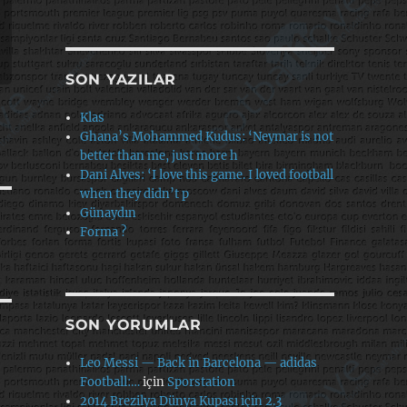
SON YAZILAR
Klas
Ghana’s Mohammed Kudus: ‘Neymar is not
better than me, just more h
Dani Alves: ‘I love this game. I loved football
when they didn’t p
Günaydın
Forma ?
SON YORUMLAR
Leo Messi — Back in Barcelona — adidas
Football:…
için
Sporstation
2014 Brezilya Dünya Kupası için 2.3