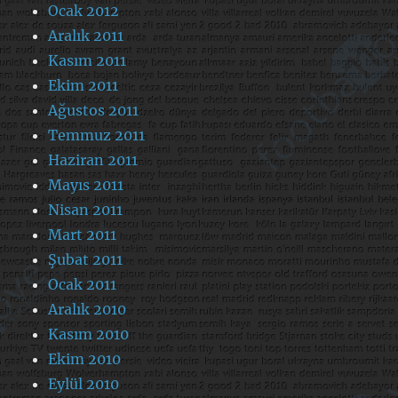
Ocak 2012
Aralık 2011
Kasım 2011
Ekim 2011
Ağustos 2011
Temmuz 2011
Haziran 2011
Mayıs 2011
Nisan 2011
Mart 2011
Şubat 2011
Ocak 2011
Aralık 2010
Kasım 2010
Ekim 2010
Eylül 2010