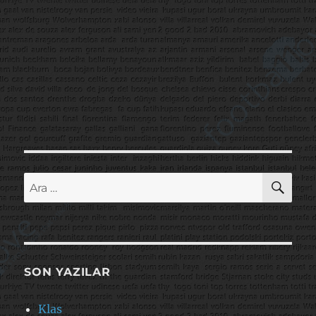
AR
Ara:
SON YAZILAR
Klas