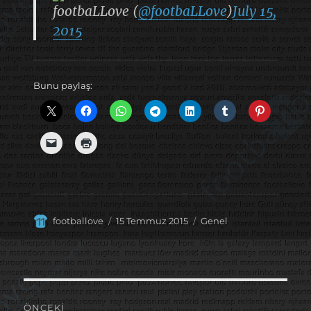
footbaLLove (
@footbaLLove
)
July 15,
2015
Bunu paylaş:
Yazar
Yayın
Kategoriler
footballove
15 Temmuz 2015
Genel
tarihi
Yazı
ÖNCEKI