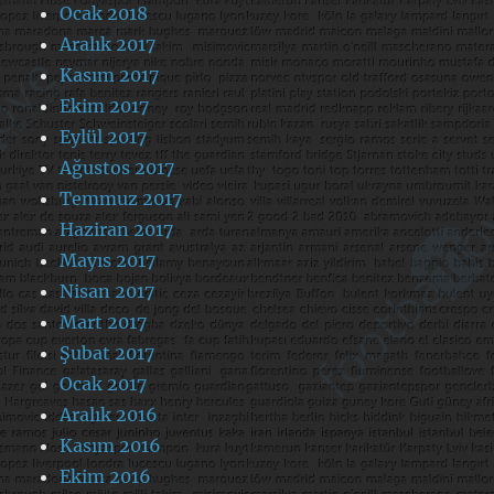
Ocak 2018
Aralık 2017
Kasım 2017
Ekim 2017
Eylül 2017
Ağustos 2017
Temmuz 2017
Haziran 2017
Mayıs 2017
Nisan 2017
Mart 2017
Şubat 2017
Ocak 2017
Aralık 2016
Kasım 2016
Ekim 2016