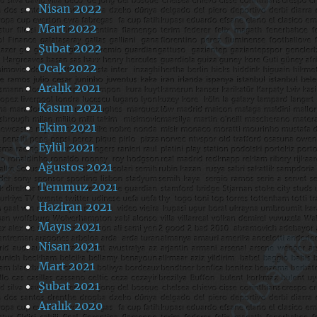
Nisan 2022
Mart 2022
Şubat 2022
Ocak 2022
Aralık 2021
Kasım 2021
Ekim 2021
Eylül 2021
Ağustos 2021
Temmuz 2021
Haziran 2021
Mayıs 2021
Nisan 2021
Mart 2021
Şubat 2021
Aralık 2020