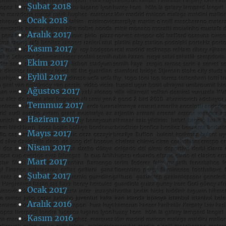
Şubat 2018
Ocak 2018
Aralık 2017
Kasım 2017
Ekim 2017
Eylül 2017
Ağustos 2017
Temmuz 2017
Haziran 2017
Mayıs 2017
Nisan 2017
Mart 2017
Şubat 2017
Ocak 2017
Aralık 2016
Kasım 2016