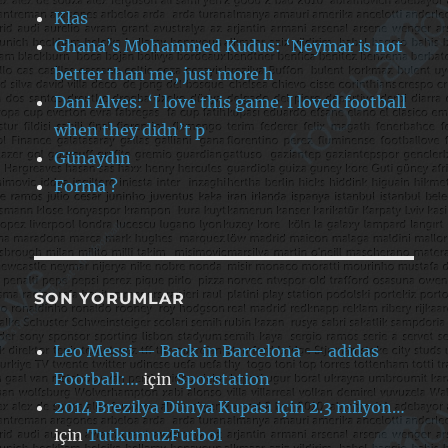
Klas
Ghana’s Mohammed Kudus: ‘Neymar is not
better than me, just more h
Dani Alves: ‘I love this game. I loved football
when they didn’t p
Günaydın
Forma ?
SON YORUMLAR
Leo Messi — Back in Barcelona — adidas
Football:…
için
Sporstation
2014 Brezilya Dünya Kupası için 2.3 milyon…
için
TutkumuzFutbol