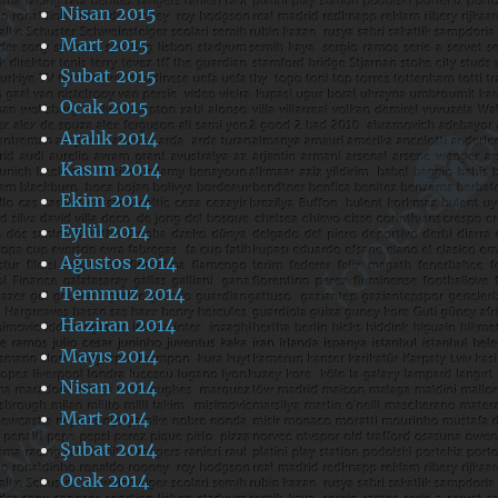
Nisan 2015
Mart 2015
Şubat 2015
Ocak 2015
Aralık 2014
Kasım 2014
Ekim 2014
Eylül 2014
Ağustos 2014
Temmuz 2014
Haziran 2014
Mayıs 2014
Nisan 2014
Mart 2014
Şubat 2014
Ocak 2014