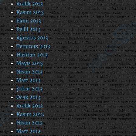
Aralık 2013
Kasım 2013
Ekim 2013
Eylül 2013
Ağustos 2013
Temmuz 2013
Haziran 2013
Mayıs 2013
Nisan 2013
Mart 2013
Şubat 2013
Ocak 2013
Aralık 2012
Kasım 2012
Nisan 2012
Mart 2012