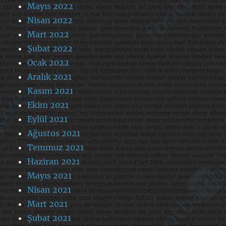
Mayıs 2022
Nisan 2022
Mart 2022
Şubat 2022
Ocak 2022
Aralık 2021
Kasım 2021
Ekim 2021
Eylül 2021
Ağustos 2021
Temmuz 2021
Haziran 2021
Mayıs 2021
Nisan 2021
Mart 2021
Şubat 2021