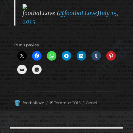
footbaLLove (
@footbaLLove
)
July 15,
2015
Bunu paylaş:
Yazar
Yayın
Kategoriler
footballove
15 Temmuz 2015
Genel
tarihi