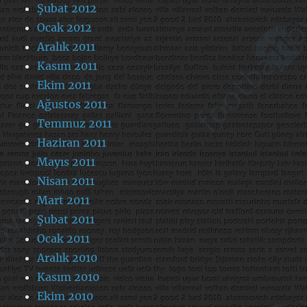
Şubat 2012
Ocak 2012
Aralık 2011
Kasım 2011
Ekim 2011
Ağustos 2011
Temmuz 2011
Haziran 2011
Mayıs 2011
Nisan 2011
Mart 2011
Şubat 2011
Ocak 2011
Aralık 2010
Kasım 2010
Ekim 2010