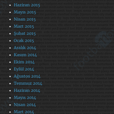
Haziran 2015
Mayıs 2015
Nisan 2015
Mart 2015
Şubat 2015
Ocak 2015
Aralık 2014
Kasım 2014
Ekim 2014
Eylül 2014
Ağustos 2014
Temmuz 2014
Haziran 2014
Mayıs 2014
Nisan 2014
Mart 2014