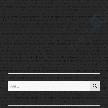
AR
Ara: