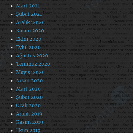
Mart 2021
Şubat 2021
Aralık 2020
Kasım 2020
Ekim 2020
Eylül 2020
Ağustos 2020
Temmuz 2020
Mayıs 2020
Nisan 2020
Mart 2020
Şubat 2020
Ocak 2020
Aralık 2019
Kasım 2019
Ekim 2019