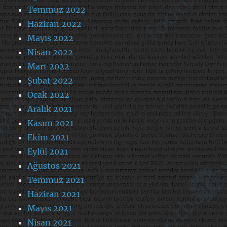
Temmuz 2022
Haziran 2022
Mayıs 2022
Nisan 2022
Mart 2022
Şubat 2022
Ocak 2022
Aralık 2021
Kasım 2021
Ekim 2021
Eylül 2021
Ağustos 2021
Temmuz 2021
Haziran 2021
Mayıs 2021
Nisan 2021