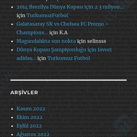
2014 Brezilya Dünya Kupası için 2.3 milyon…
için
TutkumuzFutbol
Galatasaray SK vs Chelsea FC Promo –
Champions…
için
K.A
Magandalıkta son nokta
için
selinsss
Dünya Kupası Şampiyonluğu için favori
adidas…
için
Tutkumuz Futbol
ARŞIVLER
Kasım 2022
Ekim 2022
Eylül 2022
Ağustos 2022