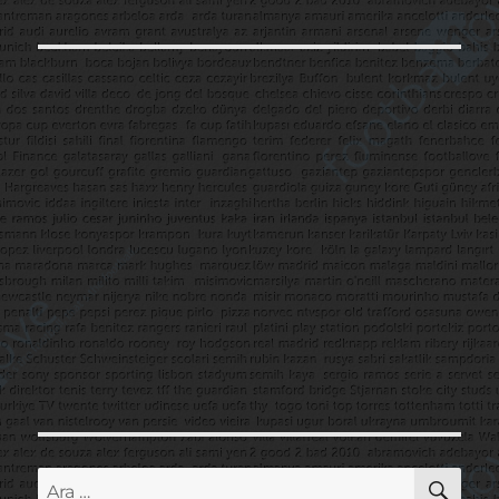
AR
Ara: