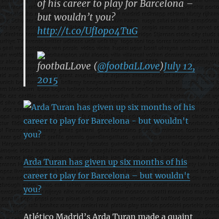
of his career to play for Barcelona –
but wouldn’t you?
http://t.co/UfIop04TuG
footbaLLove (
@footbaLLove
)
July 12,
2015
Arda Turan has given up six months of his
career to play for Barcelona – but wouldn't
you?
Atlético Madrid’s Arda Turan made a quaint