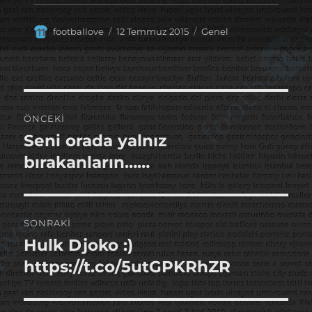
Yazar
Yayın
Kategoriler
footballove
12 Temmuz 2015
Genel
tarihi
Yazı
ÖNCEKI
gezinmesi
Seni orada yalnız
Önceki
yazı:
bırakanların……
SONRAKI
Hulk Djoko :)
Sonraki
yazı:
https://t.co/5utGPKRhZR