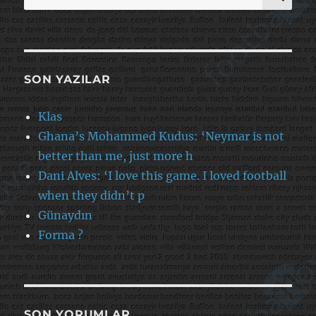
SON YAZILAR
Klas
Ghana’s Mohammed Kudus: ‘Neymar is not
better than me, just more h
Dani Alves: ‘I love this game. I loved football
when they didn’t p
Günaydın
Forma ?
SON YORUMLAR