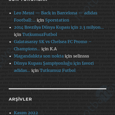
Leo Messi — Back in Barcelona — adidas
Football:…
için
Sporstation
2014 Brezilya Dünya Kupası için 2.3 milyon…
için
TutkumuzFutbol
Galatasaray SK vs Chelsea FC Promo –
Champions…
için
K.A
Magandalıkta son nokta
için
selinsss
Dünya Kupası Şampiyonluğu için favori
adidas…
için
Tutkumuz Futbol
ARŞIVLER
Kasım 2022