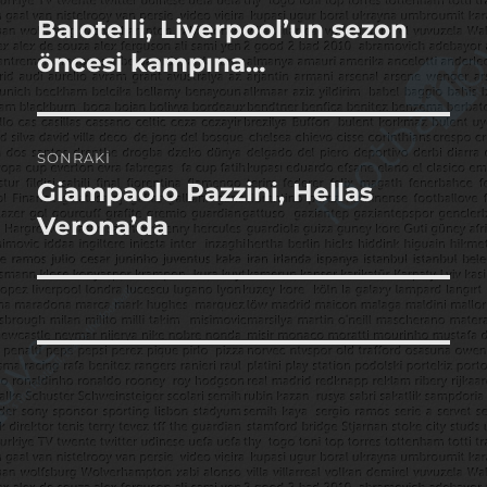
gezinmesi
Balotelli, Liverpool’un sezon
Önceki
yazı:
öncesi kampına…
SONRAKI
Giampaolo Pazzini, Hellas
Sonraki
yazı:
Verona’da