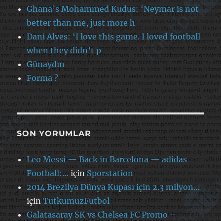
Ghana’s Mohammed Kudus: ‘Neymar is not
better than me, just more h
Dani Alves: ‘I love this game. I loved football
when they didn’t p
Günaydın
Forma ?
SON YORUMLAR
Leo Messi — Back in Barcelona — adidas
Football:…
için
Sporstation
2014 Brezilya Dünya Kupası için 2.3 milyon…
için
TutkumuzFutbol
Galatasaray SK vs Chelsea FC Promo –