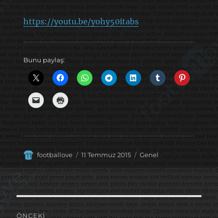
https://youtu.be/yohy50itabs
Bunu paylaş:
Yazar
Yayın
Kategoriler
footballove
11 Temmuz 2015
Genel
tarihi
Yazı
ÖNCEKI