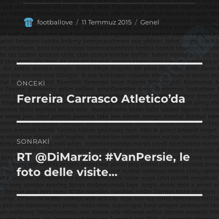
Yazar
Yayın
Kategoriler
footballove
11 Temmuz 2015
Genel
tarihi
Yazı
ÖNCEKI
gezinmesi
Ferreira Carrasco Atletico’da
Önceki
yazı:
SONRAKI
RT @DiMarzio: #VanPersie, le
Sonraki
yazı:
foto delle visite…