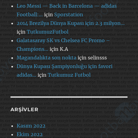
Leo Messi — Back in Barcelona — adidas
Football:…
için
Sporstation
2014 Brezilya Dünya Kupası için 2.3 milyon…
için
TutkumuzFutbol
Galatasaray SK vs Chelsea FC Promo –
Champions…
için
K.A
Magandalıkta son nokta
için
selinsss
Dünya Kupası Şampiyonluğu için favori
adidas…
için
Tutkumuz Futbol
ARŞIVLER
Kasım 2022
Ekim 2022