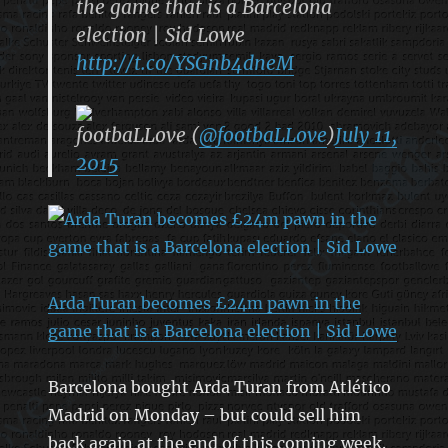
the game that is a Barcelona
election | Sid Lowe
http://t.co/YSGnb4dneM
footbaLLove (
@footbaLLove
)
July 11,
2015
Arda Turan becomes £24m pawn in the
game that is a Barcelona election | Sid Lowe
Barcelona bought Arda Turan from Atlético
Madrid on Monday – but could sell him
back again at the end of this coming week.