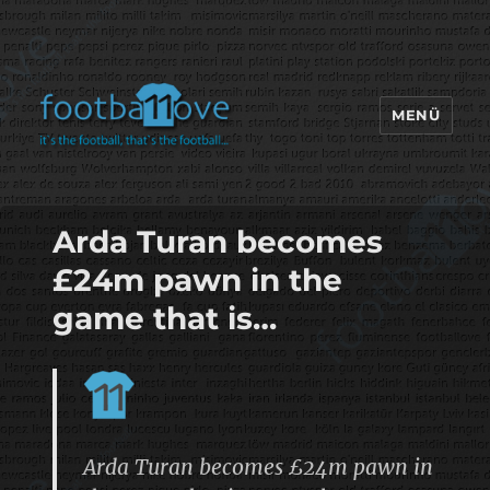
MENÜ
footbaLLove
Arda Turan becomes
£24m pawn in the
game that is…
Arda Turan becomes £24m pawn in