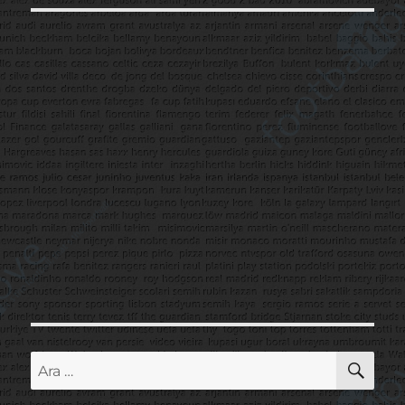
AR
Ara: