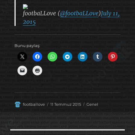
footbaLLove (
@footbaLLove
)
July 11,
2015
Bunu paylaş:
Yazar
Yayın
Kategoriler
footballove
11 Temmuz 2015
Genel
tarihi