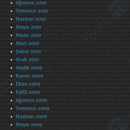
Ağustos 2010
Temmuz 2010
Haziran 2010
Mayıs 2010
Nisan 2010
Mart 2010
Şubat 2010
Ocak 2010
Aralık 2009
Kasım 2009
Ekim 2009
Eylül 2009
Ağustos 2009
Temmuz 2009
Haziran 2009
Mayıs 2009