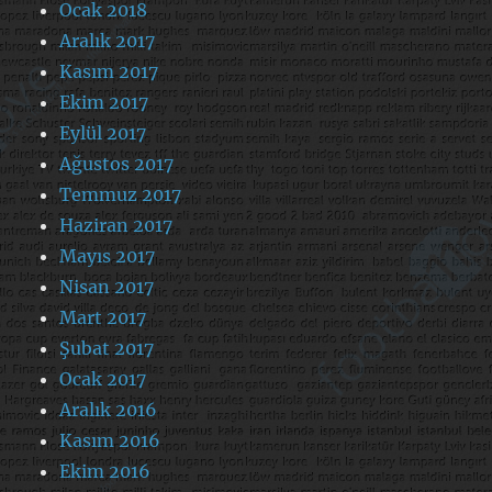
Ocak 2018
Aralık 2017
Kasım 2017
Ekim 2017
Eylül 2017
Ağustos 2017
Temmuz 2017
Haziran 2017
Mayıs 2017
Nisan 2017
Mart 2017
Şubat 2017
Ocak 2017
Aralık 2016
Kasım 2016
Ekim 2016