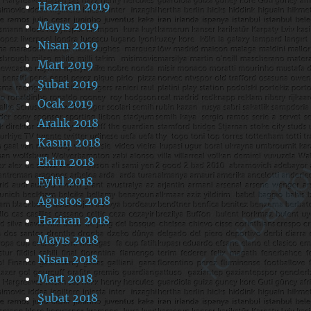
Haziran 2019
Mayıs 2019
Nisan 2019
Mart 2019
Şubat 2019
Ocak 2019
Aralık 2018
Kasım 2018
Ekim 2018
Eylül 2018
Ağustos 2018
Haziran 2018
Mayıs 2018
Nisan 2018
Mart 2018
Şubat 2018