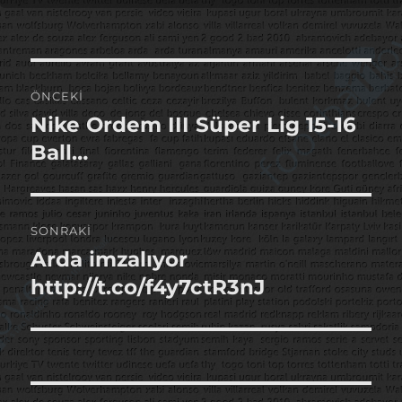
tarihi
Yazı
ÖNCEKI
gezinmesi
Nike Ordem III Süper Lig 15-16
Önceki
yazı:
Ball…
SONRAKI
Arda imzalıyor
Sonraki
yazı:
http://t.co/f4y7ctR3nJ