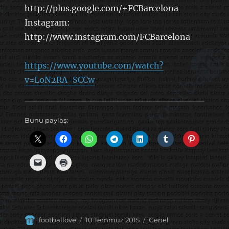
http://plus.google.com/+FCBarcelona
Instagram:
http://www.instagram.com/FCBarcelona
https://www.youtube.com/watch?
v=LoN2RA-SCCw
Bunu paylaş:
Yazar
Yayın
Kategoriler
footballove
10 Temmuz 2015
Genel