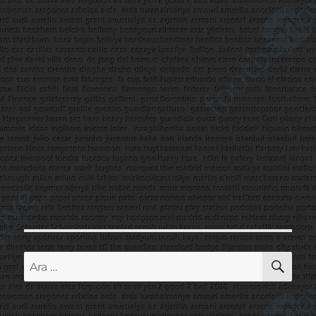
AR
Ara: