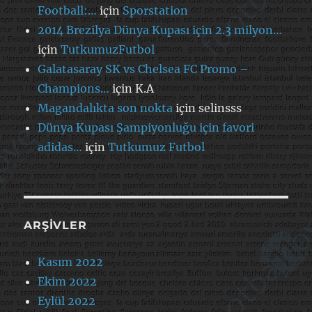
Football:…
için
Sporstation
2014 Brezilya Dünya Kupası için 2.3 milyon…
için
TutkumuzFutbol
Galatasaray SK vs Chelsea FC Promo –
Champions…
için
K.A
Magandalıkta son nokta
için
selinsss
Dünya Kupası Şampiyonluğu için favori
adidas…
için
Tutkumuz Futbol
ARŞIVLER
Kasım 2022
Ekim 2022
Eylül 2022