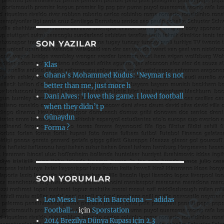
SON YAZILAR
Klas
Ghana’s Mohammed Kudus: ‘Neymar is not
better than me, just more h
Dani Alves: ‘I love this game. I loved football
when they didn’t p
Günaydın
Forma ?
SON YORUMLAR
Leo Messi — Back in Barcelona — adidas
Football:…
için
Sporstation
2014 Brezilya Dünya Kupası için 2.3