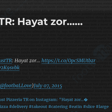
TR: Hayat zor……
ustTR
: Hayat zor…
https://t.co/OpcSMUtbzr
rv2K9svbk
@footbaLLove
)
July 07, 2015