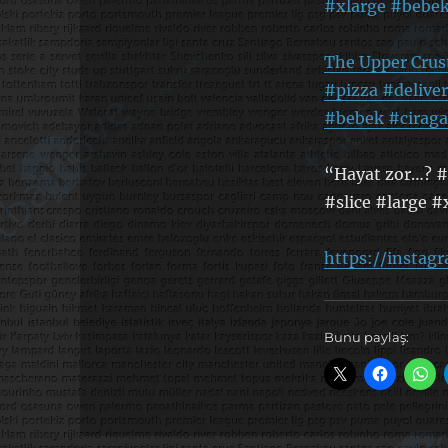
The Upper Crus
#pizza #deliver
#bebek #ciraga
“Hayat zor…? #
#slice #large 
https://insta
Bunu paylaş: