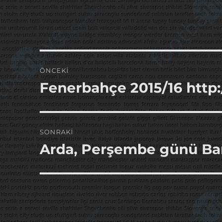
Yazı
ÖNCEKI
gezinmesi
Fenerbahçe 2015/16 http
Önceki
yazı:
SONRAKI
Arda, Perşembe günü Bar
Sonraki
yazı: