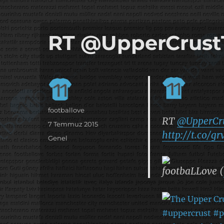
it's the football, that's the football…
footbaLLove
RT @UpperCrust
Yazar
footballove
RT
@UpperCr
Yayın
7 Temmuz 2015
http://t.co/g
tarihi
Kategoriler
Genel
footbaLLove (