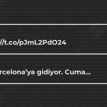
://t.co/pJmL2PdO24
celona’ya gidiyor. Cuma…