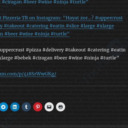
t Pizzeria TR on Instagram: "Hayat zor…? #uppercrust
y #takeout #catering #eatin #slice #large #xlarge
n #beer #wine #ninja #turtle"
uppercrust #pizza #delivery #takeout #catering #eatin
#xlarge #bebek #ciragan #beer #wine #ninja #turtle”
gram.com/p/418SrWwGKg/