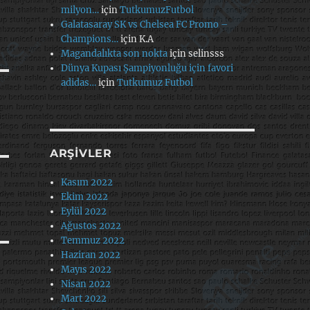
milyon…
için
TutkumuzFutbol
Galatasaray SK vs Chelsea FC Promo –
Champions…
için
K.A
Magandalıkta son nokta
için
selinsss
Dünya Kupası Şampiyonluğu için favori
adidas…
için
Tutkumuz Futbol
ARŞIVLER
Kasım 2022
Ekim 2022
Eylül 2022
Ağustos 2022
Temmuz 2022
Haziran 2022
Mayıs 2022
Nisan 2022
Mart 2022