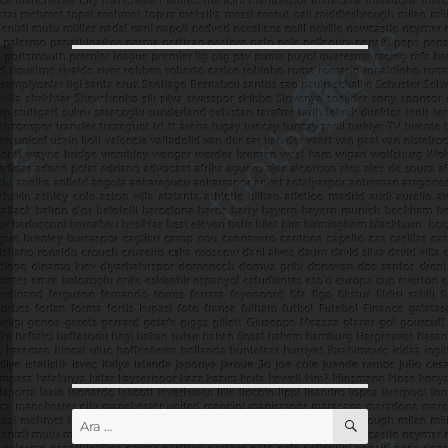
ARA
Ara: