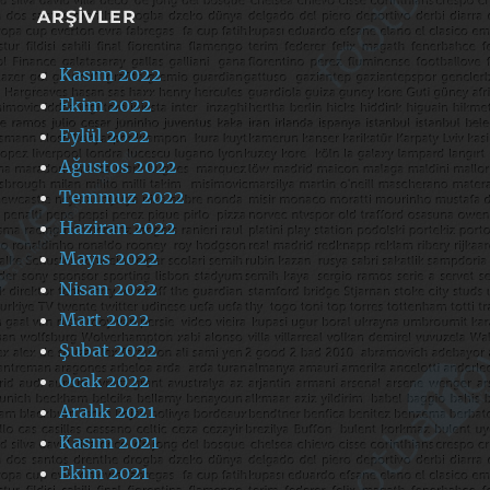
ARŞIVLER
Kasım 2022
Ekim 2022
Eylül 2022
Ağustos 2022
Temmuz 2022
Haziran 2022
Mayıs 2022
Nisan 2022
Mart 2022
Şubat 2022
Ocak 2022
Aralık 2021
Kasım 2021
Ekim 2021