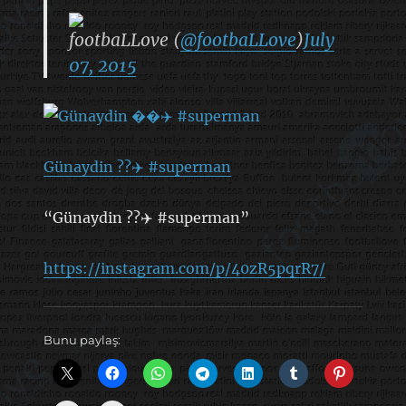
footbaLLove (
@footbaLLove
)
July
07, 2015
Günaydin ??✈️ #superman
“Günaydin ??✈️ #superman”
https://instagram.com/p/40zR5pqrR7/
Bunu paylaş: