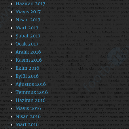
Haziran 2017
Mayıs 2017
Nisan 2017
Mart 2017
Şubat 2017
Ocak 2017
Aralık 2016
Kasım 2016
Ekim 2016
Eylül 2016
Ağustos 2016
Temmuz 2016
Haziran 2016
Mayıs 2016
Nisan 2016
Mart 2016