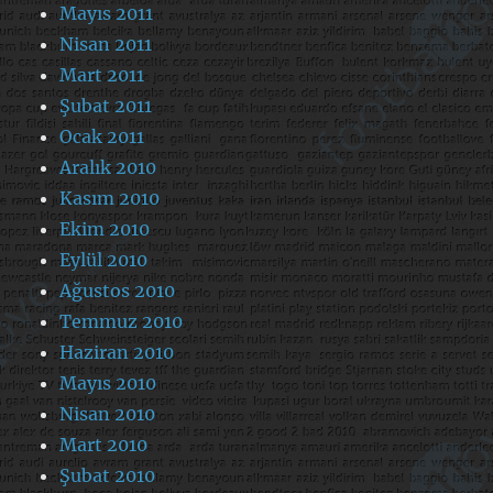
Mayıs 2011
Nisan 2011
Mart 2011
Şubat 2011
Ocak 2011
Aralık 2010
Kasım 2010
Ekim 2010
Eylül 2010
Ağustos 2010
Temmuz 2010
Haziran 2010
Mayıs 2010
Nisan 2010
Mart 2010
Şubat 2010