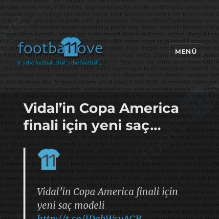
MENÜ
footbaLLove
Vidal’in Copa America
finali için yeni saç…
Vidal’in Copa America finali için
yeni saç modeli
http://t.co/IDqbWsuAGB