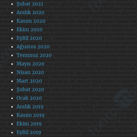
Şubat 2021
Aralık 2020
Kasım 2020
Ekim 2020
Eylül 2020
Ağustos 2020
Temmuz 2020
Mayıs 2020
Nisan 2020
Mart 2020
Şubat 2020
Ocak 2020
Aralık 2019
Kasım 2019
Ekim 2019
Eylül 2019