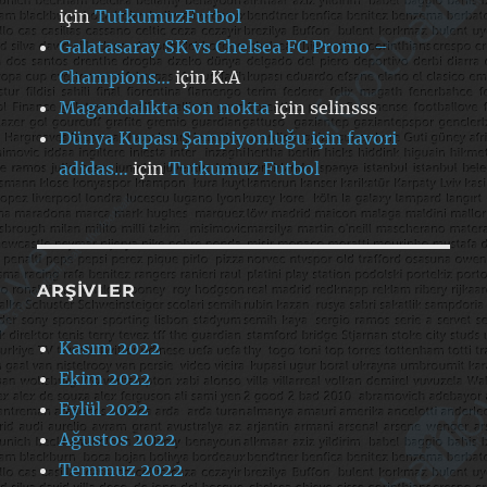
için
TutkumuzFutbol
Galatasaray SK vs Chelsea FC Promo –
Champions…
için
K.A
Magandalıkta son nokta
için
selinsss
Dünya Kupası Şampiyonluğu için favori
adidas…
için
Tutkumuz Futbol
ARŞIVLER
Kasım 2022
Ekim 2022
Eylül 2022
Ağustos 2022
Temmuz 2022