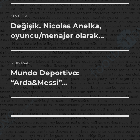
Yazı
ÖNCEKI
gezinmesi
Değişik. Nicolas Anelka,
Önceki
yazı:
oyuncu/menajer olarak…
SONRAKI
Mundo Deportivo:
Sonraki
yazı:
“Arda&Messi”…