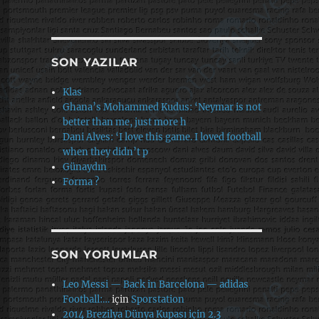
SON YAZILAR
Klas
Ghana’s Mohammed Kudus: ‘Neymar is not
better than me, just more h
Dani Alves: ‘I love this game. I loved football
when they didn’t p
Günaydın
Forma ?
SON YORUMLAR
Leo Messi — Back in Barcelona — adidas
Football:…
için
Sporstation
2014 Brezilya Dünya Kupası için 2.3