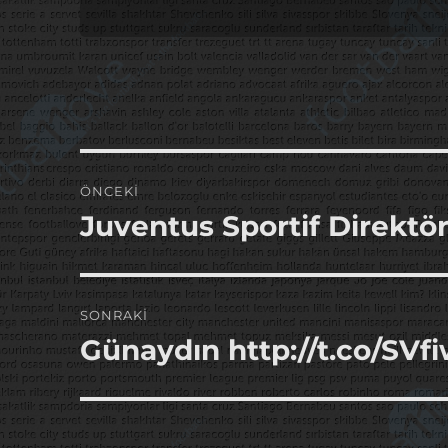
Yazı
ÖNCEKI
gezinmesi
Juventus Sportif Direktö
Önceki
yazı:
SONRAKI
Günaydın http://t.co/SVf
Sonraki
yazı: