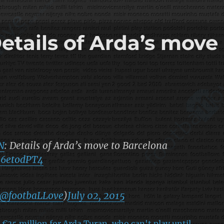
tails of Arda’s move
N
: Details of Arda’s move to Barcelona
H96etodPT4
@footbaLLove
)
July 02, 2015