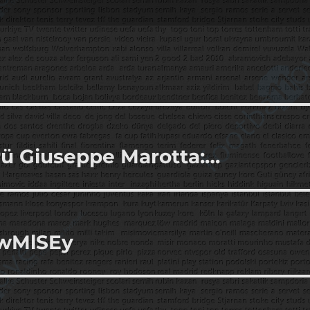
rü Giuseppe Marotta:…
iwMlSEy