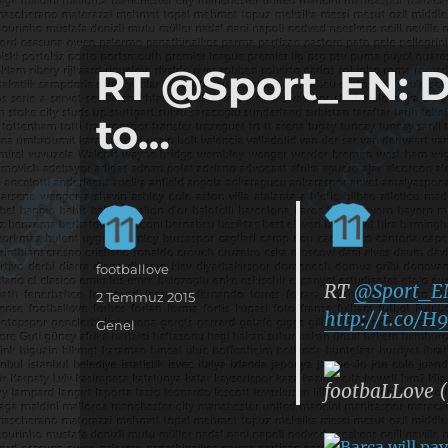
it's the football, that's the football…
footbaLLove
RT @Sport_EN: De
to…
Yazar
footballove
RT
@Sport_E
Yayın
2 Temmuz 2015
http://t.co/
tarihi
Kategoriler
Genel
footbaLLove (