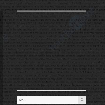
ARA
Ara: