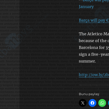
Barça will pay 
The Atletico Ma
because of the 
Barcelona for 35
sign a five-year
summer.
http://ow.ly/2
Bunu paylaş: