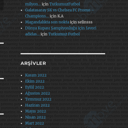
milyon…
için
TutkumuzFutbol
Galatasaray SK vs Chelsea FC Promo –
Champions…
için
K.A
Magandalıkta son nokta
için
selinsss
Dünya Kupası Şampiyonluğu için favori
adidas…
için
Tutkumuz Futbol
ARŞIVLER
Kasım 2022
Ekim 2022
Eylül 2022
Ağustos 2022
Temmuz 2022
Haziran 2022
Mayıs 2022
Nisan 2022
Mart 2022