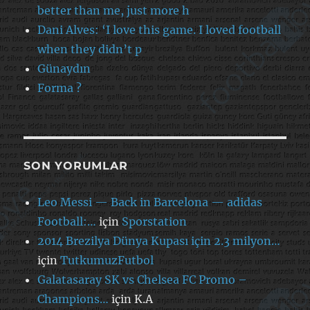
better than me, just more h
Dani Alves: ‘I love this game. I loved football
when they didn’t p
Günaydın
Forma ?
SON YORUMLAR
Leo Messi — Back in Barcelona — adidas
Football:…
için
Sporstation
2014 Brezilya Dünya Kupası için 2.3 milyon…
için
TutkumuzFutbol
Galatasaray SK vs Chelsea FC Promo –
Champions…
için
K.A