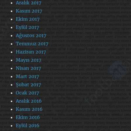
Aralık 2017
Kasım 2017
Ekim 2017
Eylül 2017
Ağustos 2017
Temmuz 2017
Haziran 2017
Mayıs 2017
Nisan 2017
Mart 2017
Şubat 2017
Ocak 2017
Aralık 2016
Kasım 2016
Ekim 2016
Eylül 2016