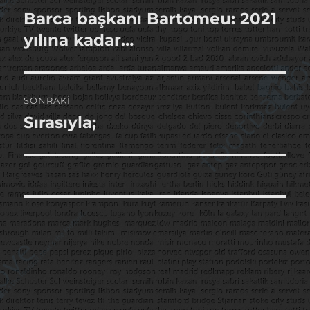
gezinmesi
Barca başkanı Bartomeu: 2021
Önceki
yazı:
yılına kadar…
SONRAKI
Sırasıyla;
Sonraki
yazı: