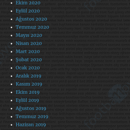
Ekim 2020
Eylül 2020
Ağustos 2020
Temmuz 2020
Mayıs 2020
Nisan 2020
Mart 2020
Şubat 2020
Ocak 2020
Aralık 2019
Kasım 2019
Ekim 2019
Eylül 2019
Ağustos 2019
Temmuz 2019
Haziran 2019