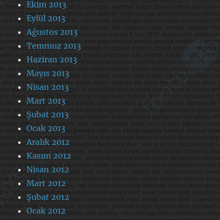
Ekim 2013
Eylül 2013
Ağustos 2013
Temmuz 2013
Haziran 2013
Mayıs 2013
Nisan 2013
Mart 2013
Şubat 2013
Ocak 2013
Aralık 2012
Kasım 2012
Nisan 2012
Mart 2012
Şubat 2012
Ocak 2012