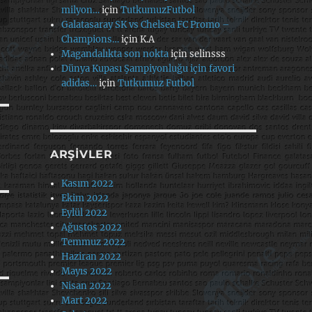
milyon…
için
TutkumuzFutbol
Galatasaray SK vs Chelsea FC Promo –
Champions…
için
K.A
Magandalıkta son nokta
için
selinsss
Dünya Kupası Şampiyonluğu için favori
adidas…
için
Tutkumuz Futbol
ARŞIVLER
Kasım 2022
Ekim 2022
Eylül 2022
Ağustos 2022
Temmuz 2022
Haziran 2022
Mayıs 2022
Nisan 2022
Mart 2022