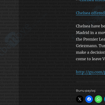
Chelsea offered
Chelsea have be
Madrid in a mov
the Premier Le
Griezmann. Tura
make a decision
come to leave V
http://gu.com/
Bunu paylaş: