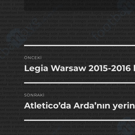
Yazı
ÖNCEKI
gezinmesi
Legia Warsaw 2015-2016 h
Önceki
yazı:
SONRAKI
Atletico’da Arda’nın yeri
Sonraki
yazı: