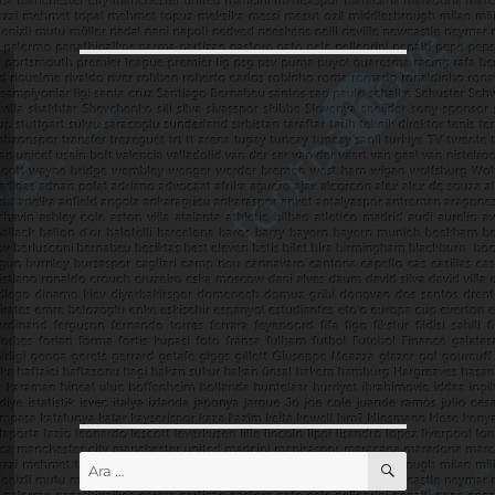
ARA
Ara: