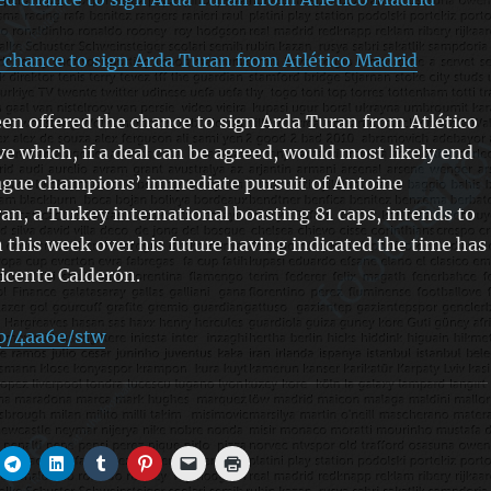
 chance to sign Arda Turan from Atlético Madrid
en offered the chance to sign Arda Turan from Atlético
e which, if a deal can be agreed, would most likely end
ague champions’ immediate pursuit of Antoine
n, a Turkey international boasting 81 caps, intends to
 this week over his future having indicated the time has
icente Calderón.
p/4aa6e/stw