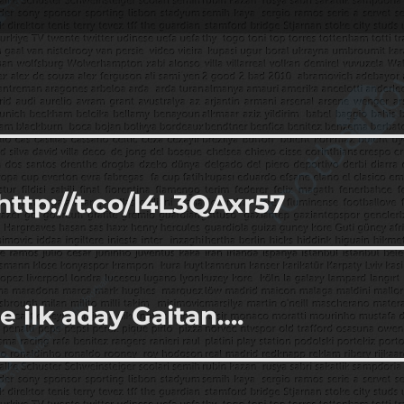
ttp://t.co/l4L3QAxr57
ne ilk aday Gaitan….