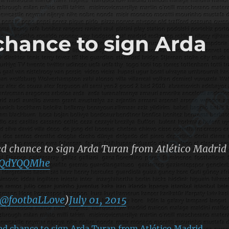
chance to sign Arda
ed chance to sign Arda Turan from Atlético Madrid
hqQdYQQMhe
@footbaLLove
)
July 01, 2015