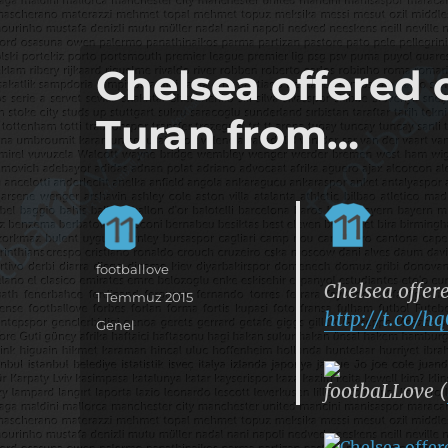
it's the football, that's the football…
footbaLLove
Chelsea offered 
Turan from…
Yazar
footballove
Chelsea offer
Yayın
1 Temmuz 2015
http://t.co/
tarihi
Kategoriler
Genel
footbaLLove (