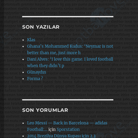
SON YAZILAR
Klas
Ghana’s Mohammed Kudus: ‘Neymar is not
better than me, just more h
Dani Alves: ‘I love this game. I loved football
when they didn’t p
Günaydın
Forma ?
SON YORUMLAR
Leo Messi — Back in Barcelona — adidas
Football:…
için
Sporstation
2014 Brezilya Dünya Kupası için 2.3