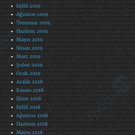
Eylül 2019
Ağustos 2019
Temmuz 2019
Haziran 2019
Mayıs 2019
Nisan 2019
Mart 2019
Şubat 2019
Ocak 2019
Aralık 2018
Kasım 2018
Ekim 2018
Eylül 2018
Ağustos 2018
Haziran 2018
Mayıs 2018