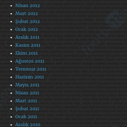
Nisan 2012
Mart 2012
Şubat 2012
Ocak 2012
Aralık 2011
Kasım 2011
Ekim 2011
Ağustos 2011
Temmuz 2011
Haziran 2011
Mayıs 2011
Nisan 2011
Mart 2011
Şubat 2011
Ocak 2011
Aralık 2010