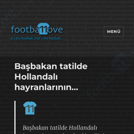
MENÜ
footbaLLove
Başbakan tatilde
Hollandalı
hayranlarının…
Başbakan tatilde Hollandalı