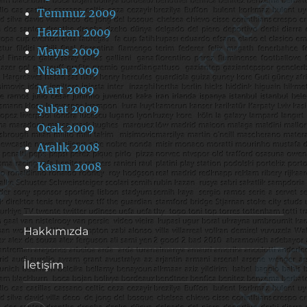
Temmuz 2009
Haziran 2009
Mayıs 2009
Nisan 2009
Mart 2009
Şubat 2009
Ocak 2009
Aralık 2008
Kasım 2008
Hakkımızda
İletişim