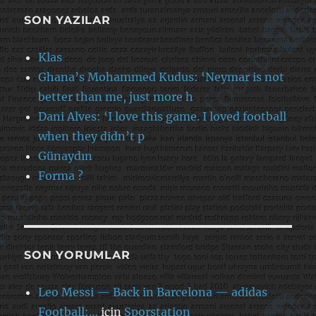
SON YAZILAR
Klas
Ghana’s Mohammed Kudus: ‘Neymar is not
better than me, just more h
Dani Alves: ‘I love this game. I loved football
when they didn’t p
Günaydın
Forma ?
SON YORUMLAR
Leo Messi — Back in Barcelona — adidas
Football:…
için
Sporstation