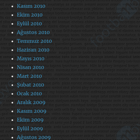
Kasım 2010
Ekim 2010
Eylül 2010
Ağustos 2010
Temmuz 2010
Haziran 2010
Mayıs 2010
Nisan 2010
Mart 2010
Şubat 2010
Ocak 2010
Aralık 2009
Kasım 2009
Ekim 2009
Eylül 2009
Ağustos 2009