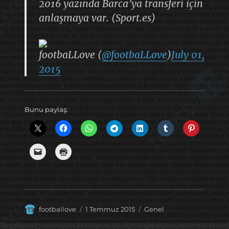
2016 yazında Barca’ya transferi için
anlaşmaya var. (Sport.es)
footbaLLove (
@footbaLLove
)
July 01,
2015
Bunu paylaş:
Yazar
Yayın
Kategoriler
footballove
1 Temmuz 2015
Genel
tarihi