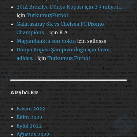
2014 Brezilya Dünya Kupası için 2.3 milyon…
için
TutkumuzFutbol
Galatasaray SK vs Chelsea FC Promo –
Champions…
için
K.A
Magandalıkta son nokta
için
selinsss
Dünya Kupası Şampiyonluğu için favori
adidas…
için
Tutkumuz Futbol
ARŞIVLER
Kasım 2022
Ekim 2022
Eylül 2022
Ağustos 2022