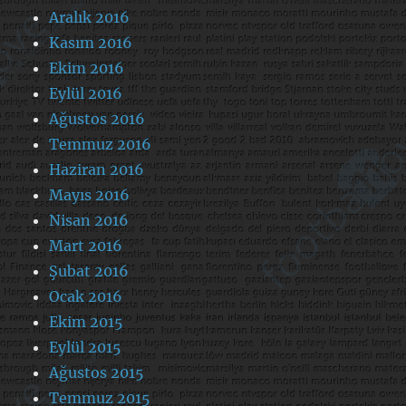
Aralık 2016
Kasım 2016
Ekim 2016
Eylül 2016
Ağustos 2016
Temmuz 2016
Haziran 2016
Mayıs 2016
Nisan 2016
Mart 2016
Şubat 2016
Ocak 2016
Ekim 2015
Eylül 2015
Ağustos 2015
Temmuz 2015