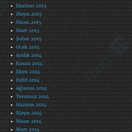
Haziran 2015
Mayıs 2015
Nisan 2015
Mart 2015
Şubat 2015
Ocak 2015
Aralık 2014
Kasım 2014
Ekim 2014
Eylül 2014
Ağustos 2014
Temmuz 2014
Haziran 2014
Mayıs 2014
Nisan 2014
Mart 2014