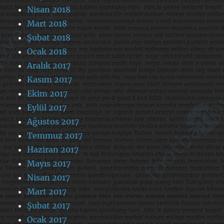
Nisan 2018
Mart 2018
Şubat 2018
Ocak 2018
Aralık 2017
Kasım 2017
Ekim 2017
Eylül 2017
Ağustos 2017
Temmuz 2017
Haziran 2017
Mayıs 2017
Nisan 2017
Mart 2017
Şubat 2017
Ocak 2017