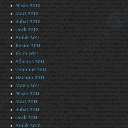
Nisan 2012
Mart 2012
Şubat 2012
Ocak 2012
Aralık 2011
Kasım 2011
Ekim 2011
Ağustos 2011
Temmuz 2011
Haziran 2011
Mayıs 2011
Nisan 2011
Mart 2011
Şubat 2011
Ocak 2011
Aralık 2010