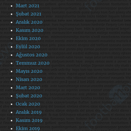
Mart 2021
Şubat 2021
Aralık 2020
Kasım 2020
Ekim 2020
Eylül 2020
Ağustos 2020
Temmuz 2020
Mayıs 2020
Nisan 2020
Mart 2020
Şubat 2020
Ocak 2020
Aralık 2019
Kasım 2019
Ekim 2019