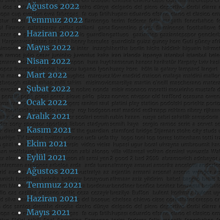
Ağustos 2022
Temmuz 2022
Haziran 2022
Mayıs 2022
Nisan 2022
Mart 2022
Şubat 2022
Ocak 2022
Aralık 2021
Kasım 2021
Ekim 2021
Eylül 2021
Ağustos 2021
Temmuz 2021
Haziran 2021
Mayıs 2021