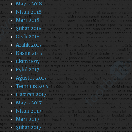
Mayıs 2018
Nisan 2018
Mart 2018
Şubat 2018
Ocak 2018
Aralık 2017
Kasım 2017
Ekim 2017
Eylül 2017
Ağustos 2017
Temmuz 2017
Haziran 2017
Mayıs 2017
Nisan 2017
Mart 2017
Şubat 2017