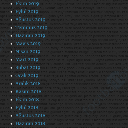
Ekim 2019
Eylül 2019
Ağustos 2019
Temmuz 2019
Haziran 2019
Mayıs 2019
Nisan 2019
Mart 2019
Şubat 2019
Ocak 2019
Aralık 2018
Kasım 2018
Ekim 2018
Eylül 2018
Ağustos 2018
Haziran 2018