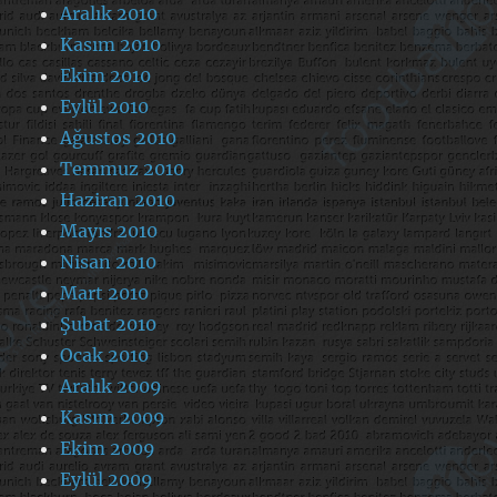
Aralık 2010
Kasım 2010
Ekim 2010
Eylül 2010
Ağustos 2010
Temmuz 2010
Haziran 2010
Mayıs 2010
Nisan 2010
Mart 2010
Şubat 2010
Ocak 2010
Aralık 2009
Kasım 2009
Ekim 2009
Eylül 2009