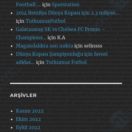
Football:…
için
Sporstation
2014 Brezilya Dünya Kupası için 2.3 milyon…
için
TutkumuzFutbol
Galatasaray SK vs Chelsea FC Promo –
Champions…
için
K.A
Magandalıkta son nokta
için
selinsss
Dünya Kupası Şampiyonluğu için favori
adidas…
için
Tutkumuz Futbol
ARŞIVLER
Kasım 2022
Ekim 2022
Eylül 2022