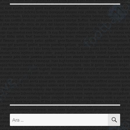
AR
Ara: