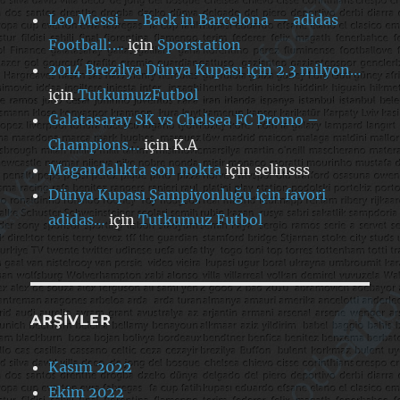
Leo Messi — Back in Barcelona — adidas
Football:…
için
Sporstation
2014 Brezilya Dünya Kupası için 2.3 milyon…
için
TutkumuzFutbol
Galatasaray SK vs Chelsea FC Promo –
Champions…
için
K.A
Magandalıkta son nokta
için
selinsss
Dünya Kupası Şampiyonluğu için favori
adidas…
için
Tutkumuz Futbol
ARŞIVLER
Kasım 2022
Ekim 2022