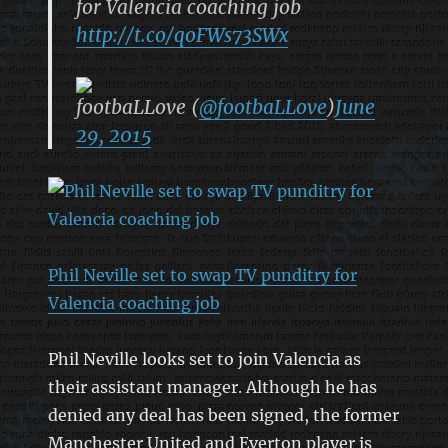
for Valencia coaching job
http://t.co/qoFWs73SWx
footbaLLove (
@footbaLLove
)
June
29, 2015
Phil Neville set to swap TV punditry for
Valencia coaching job
Phil Neville looks set to join Valencia as
their assistant manager. Although he has
denied any deal has been signed, the former
Manchester United and Everton player is