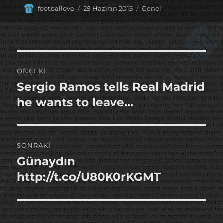
Yazar
Yayın
Kategoriler
footballove
29 Haziran 2015
Genel
tarihi
Yazı
ÖNCEKI
gezinmesi
Sergio Ramos tells Real Madrid
Önceki
yazı:
he wants to leave…
SONRAKI
Günaydın
Sonraki
yazı:
http://t.co/U80K0rKGMT