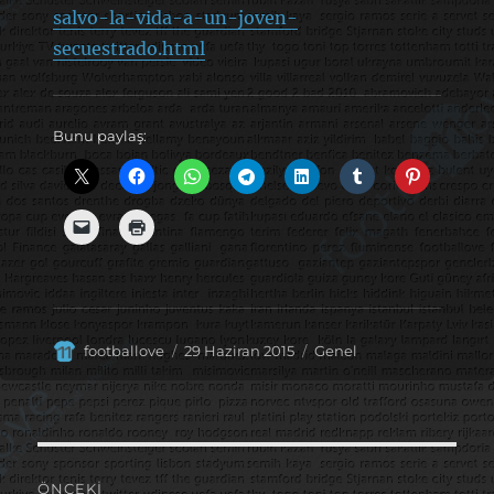
salvo-la-vida-a-un-joven-
secuestrado.html
Bunu paylaş:
Yazar
Yayın
Kategoriler
footballove
29 Haziran 2015
Genel
tarihi
Yazı
ÖNCEKI