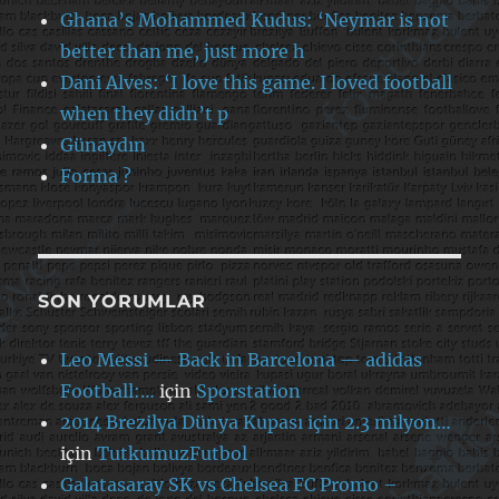
Ghana’s Mohammed Kudus: ‘Neymar is not
better than me, just more h
Dani Alves: ‘I love this game. I loved football
when they didn’t p
Günaydın
Forma ?
SON YORUMLAR
Leo Messi — Back in Barcelona — adidas
Football:…
için
Sporstation
2014 Brezilya Dünya Kupası için 2.3 milyon…
için
TutkumuzFutbol
Galatasaray SK vs Chelsea FC Promo –