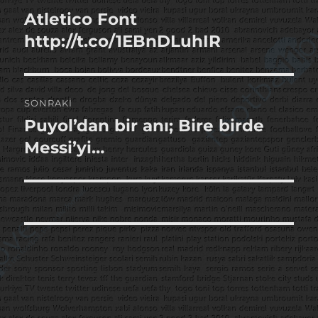
gezinmesi
Atletico Font
Önceki
yazı:
http://t.co/1EBnDLuhIR
SONRAKI
Puyol’dan bir anı; Bire birde
Sonraki
yazı:
Messi’yi…