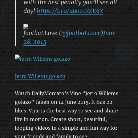
with the best penalty you’ll see all
day!
https://t.co/uuoccRZE6X
footbaLLove (
@footbaLLove
)
June
28, 2015
Jetro Willems golazo
Watch DailyMercato’s Vine “Jetro Willems
golazo” taken on 12 June 2015. It has 22
likes. Vine is the best way to see and share
life in motion. Create short, beautiful,
looping videos in a simple and fun way for
your friends and family to see.