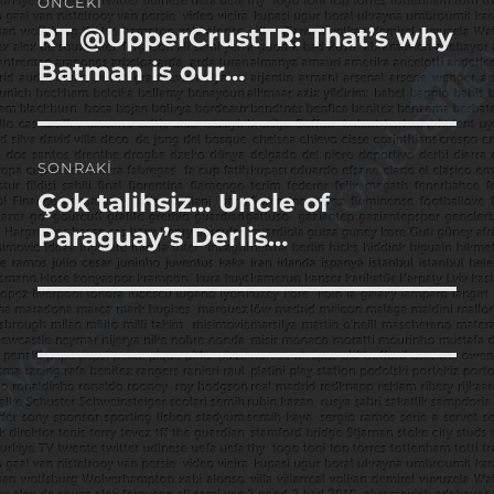
ÖNCEKI
gezinmesi
RT @UpperCrustTR: That’s why
Önceki
yazı:
Batman is our…
SONRAKI
Çok talihsiz… Uncle of
Sonraki
yazı:
Paraguay’s Derlis…