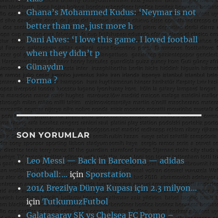
Ghana’s Mohammed Kudus: ‘Neymar is not
better than me, just more h
Dani Alves: ‘I love this game. I loved football
when they didn’t p
Günaydın
Forma ?
SON YORUMLAR
Leo Messi — Back in Barcelona — adidas
Football:…
için
Sporstation
2014 Brezilya Dünya Kupası için 2.3 milyon…
için
TutkumuzFutbol
Galatasaray SK vs Chelsea FC Promo –