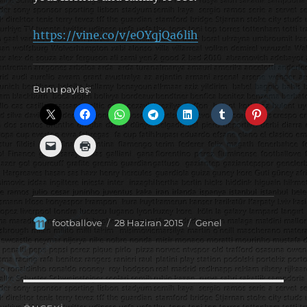
https://vine.co/v/eOYqjQa6lih
Bunu paylaş:
Yazar
Yayın
Kategoriler
footballove
28 Haziran 2015
Genel
tarihi
Yazı