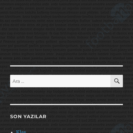
AR
Ara:
SON YAZILAR
Klas