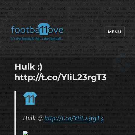
MENÜ
footbaLLove
Hulk :)
http://t.co/YIiL23rgT3
Hulk 🙂
http://t.co/YIiL23rgT3