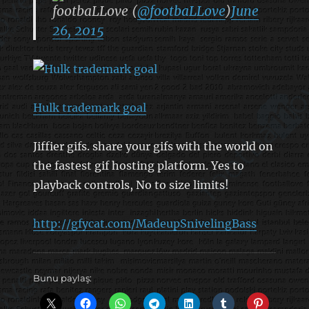
footbaLLove (
@footbaLLove
)
June
26, 2015
Hulk trademark goal
Jiffier gifs. share your gifs with the world on
the fastest gif hosting platform. Yes to
playback controls, No to size limits!
http://gfycat.com/MadeupSnivelingBass
Bunu paylaş: