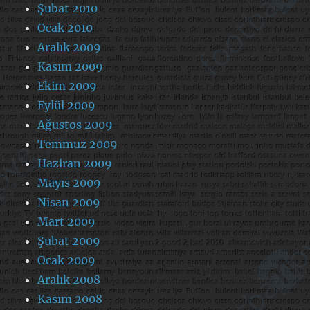
Şubat 2010
Ocak 2010
Aralık 2009
Kasım 2009
Ekim 2009
Eylül 2009
Ağustos 2009
Temmuz 2009
Haziran 2009
Mayıs 2009
Nisan 2009
Mart 2009
Şubat 2009
Ocak 2009
Aralık 2008
Kasım 2008