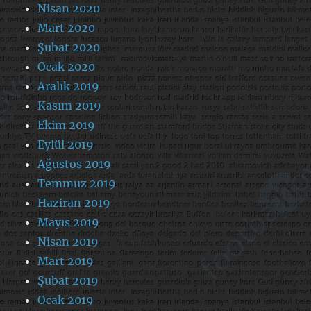
Nisan 2020
Mart 2020
Şubat 2020
Ocak 2020
Aralık 2019
Kasım 2019
Ekim 2019
Eylül 2019
Ağustos 2019
Temmuz 2019
Haziran 2019
Mayıs 2019
Nisan 2019
Mart 2019
Şubat 2019
Ocak 2019