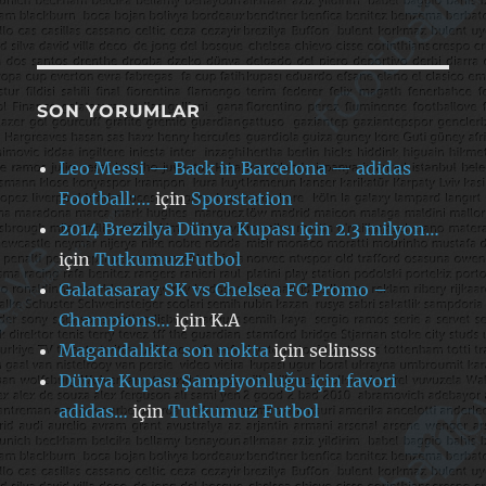
SON YORUMLAR
Leo Messi — Back in Barcelona — adidas
Football:…
için
Sporstation
2014 Brezilya Dünya Kupası için 2.3 milyon…
için
TutkumuzFutbol
Galatasaray SK vs Chelsea FC Promo –
Champions…
için
K.A
Magandalıkta son nokta
için
selinsss
Dünya Kupası Şampiyonluğu için favori
adidas…
için
Tutkumuz Futbol