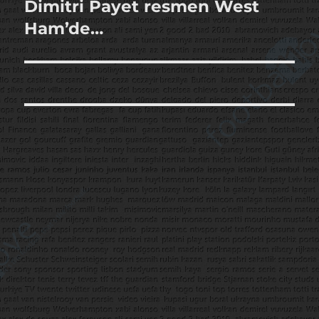
Dimitri Payet resmen West
Sonraki
yazı:
Ham’de…