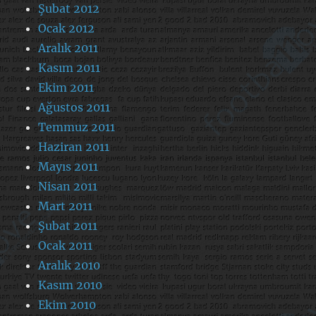
Şubat 2012
Ocak 2012
Aralık 2011
Kasım 2011
Ekim 2011
Ağustos 2011
Temmuz 2011
Haziran 2011
Mayıs 2011
Nisan 2011
Mart 2011
Şubat 2011
Ocak 2011
Aralık 2010
Kasım 2010
Ekim 2010