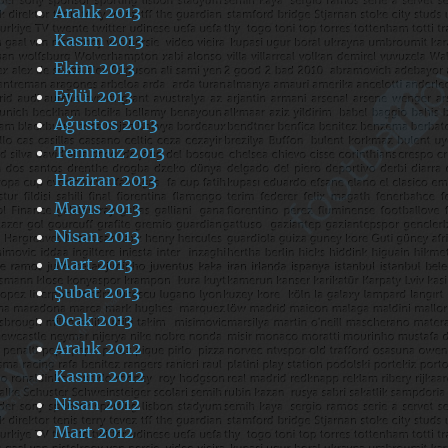
Aralık 2013
Kasım 2013
Ekim 2013
Eylül 2013
Ağustos 2013
Temmuz 2013
Haziran 2013
Mayıs 2013
Nisan 2013
Mart 2013
Şubat 2013
Ocak 2013
Aralık 2012
Kasım 2012
Nisan 2012
Mart 2012