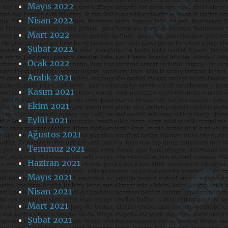
Mayıs 2022
Nisan 2022
Mart 2022
Şubat 2022
Ocak 2022
Aralık 2021
Kasım 2021
Ekim 2021
Eylül 2021
Ağustos 2021
Temmuz 2021
Haziran 2021
Mayıs 2021
Nisan 2021
Mart 2021
Şubat 2021