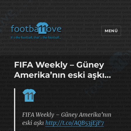
MENÜ
footbaLLove
FIFA Weekly – Güney
Amerika’nın eski aşkı…
FIFA Weekly – Güney Amerika’nın
eski aşkı
http://t.co/AQB53jEjF7