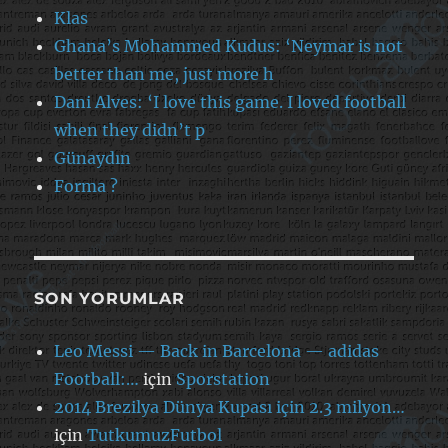
Klas
Ghana’s Mohammed Kudus: ‘Neymar is not
better than me, just more h
Dani Alves: ‘I love this game. I loved football
when they didn’t p
Günaydın
Forma ?
SON YORUMLAR
Leo Messi — Back in Barcelona — adidas
Football:…
için
Sporstation
2014 Brezilya Dünya Kupası için 2.3 milyon…
için
TutkumuzFutbol