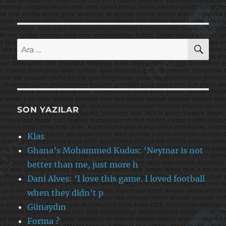
AR
Ara:
SON YAZILAR
Klas
Ghana’s Mohammed Kudus: ‘Neymar is not
better than me, just more h
Dani Alves: ‘I love this game. I loved football
when they didn’t p
Günaydın
Forma ?