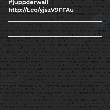
#juppderwall
Sonraki
yazı:
http://t.co/yjszV9FFAu