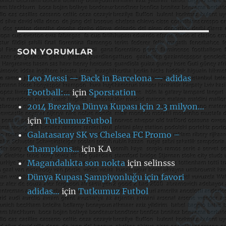
SON YORUMLAR
Leo Messi — Back in Barcelona — adidas
Football:…
için
Sporstation
2014 Brezilya Dünya Kupası için 2.3 milyon…
için
TutkumuzFutbol
Galatasaray SK vs Chelsea FC Promo –
Champions…
için
K.A
Magandalıkta son nokta
için
selinsss
Dünya Kupası Şampiyonluğu için favori
adidas…
için
Tutkumuz Futbol