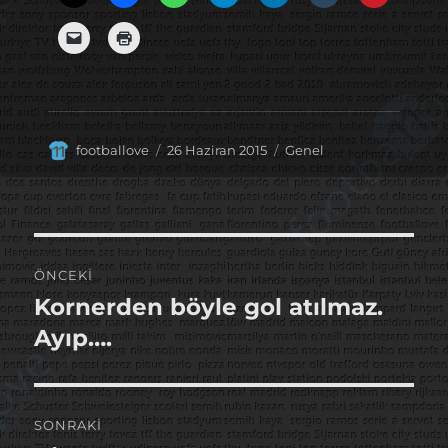
Yazar
Yayın
Kategoriler
footballove
26 Haziran 2015
Genel
tarihi
Yazı
ÖNCEKI
gezinmesi
Kornerden böyle gol atılmaz.
Önceki
yazı:
Ayıp….
SONRAKI