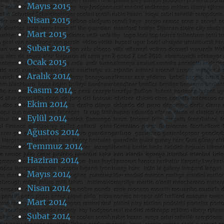
Mayıs 2015
Nisan 2015
Mart 2015
Şubat 2015
Ocak 2015
Aralık 2014
Kasım 2014
Ekim 2014
Eylül 2014
Ağustos 2014
Temmuz 2014
Haziran 2014
Mayıs 2014
Nisan 2014
Mart 2014
Şubat 2014