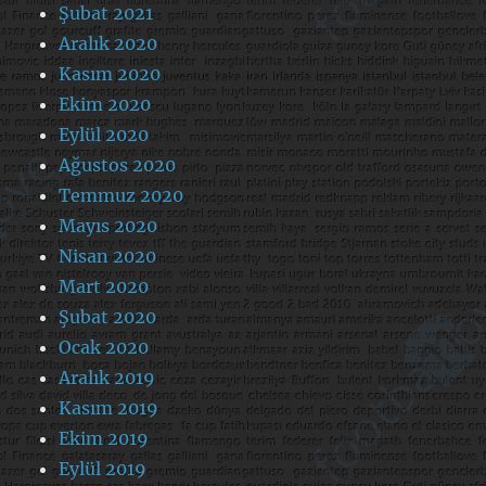
Şubat 2021
Aralık 2020
Kasım 2020
Ekim 2020
Eylül 2020
Ağustos 2020
Temmuz 2020
Mayıs 2020
Nisan 2020
Mart 2020
Şubat 2020
Ocak 2020
Aralık 2019
Kasım 2019
Ekim 2019
Eylül 2019