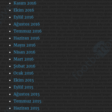
Kasım 2016
Ekim 2016
Eylül 2016
Ağustos 2016
Temmuz 2016
Haziran 2016
Mayıs 2016
Nisan 2016
Mart 2016
Şubat 2016
Ocak 2016
Ekim 2015
Eylül 2015
Ağustos 2015
Temmuz 2015
Haziran 2015