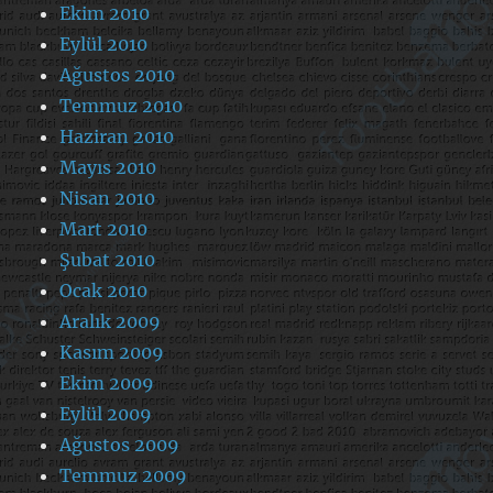
Ekim 2010
Eylül 2010
Ağustos 2010
Temmuz 2010
Haziran 2010
Mayıs 2010
Nisan 2010
Mart 2010
Şubat 2010
Ocak 2010
Aralık 2009
Kasım 2009
Ekim 2009
Eylül 2009
Ağustos 2009
Temmuz 2009