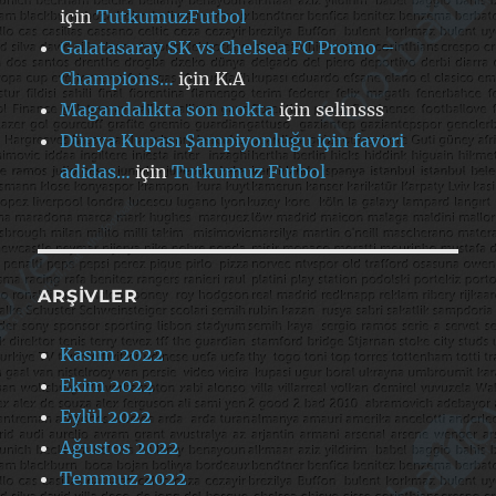
için
TutkumuzFutbol
Galatasaray SK vs Chelsea FC Promo –
Champions…
için
K.A
Magandalıkta son nokta
için
selinsss
Dünya Kupası Şampiyonluğu için favori
adidas…
için
Tutkumuz Futbol
ARŞIVLER
Kasım 2022
Ekim 2022
Eylül 2022
Ağustos 2022
Temmuz 2022