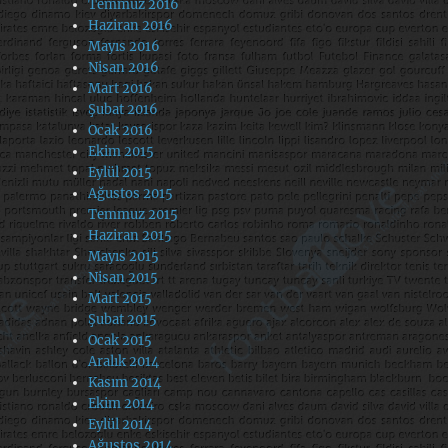
Temmuz 2016
Haziran 2016
Mayıs 2016
Nisan 2016
Mart 2016
Şubat 2016
Ocak 2016
Ekim 2015
Eylül 2015
Ağustos 2015
Temmuz 2015
Haziran 2015
Mayıs 2015
Nisan 2015
Mart 2015
Şubat 2015
Ocak 2015
Aralık 2014
Kasım 2014
Ekim 2014
Eylül 2014
Ağustos 2014