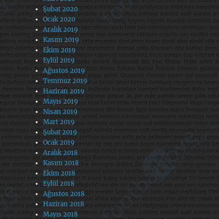
Şubat 2020
Ocak 2020
Aralık 2019
Kasım 2019
Ekim 2019
Eylül 2019
Ağustos 2019
Temmuz 2019
Haziran 2019
Mayıs 2019
Nisan 2019
Mart 2019
Şubat 2019
Ocak 2019
Aralık 2018
Kasım 2018
Ekim 2018
Eylül 2018
Ağustos 2018
Haziran 2018
Mayıs 2018