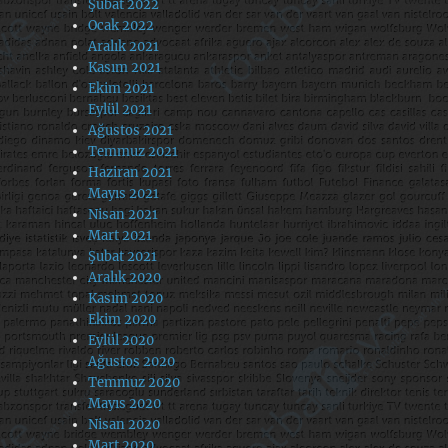
Şubat 2022
Ocak 2022
Aralık 2021
Kasım 2021
Ekim 2021
Eylül 2021
Ağustos 2021
Temmuz 2021
Haziran 2021
Mayıs 2021
Nisan 2021
Mart 2021
Şubat 2021
Aralık 2020
Kasım 2020
Ekim 2020
Eylül 2020
Ağustos 2020
Temmuz 2020
Mayıs 2020
Nisan 2020
Mart 2020