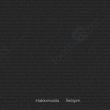
Hakkımızda
İletişim