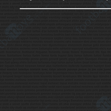
yazı: