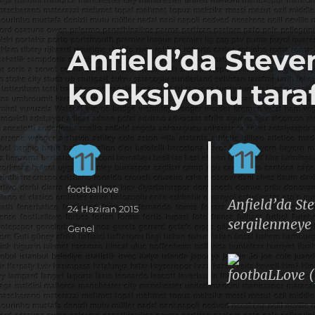
it's the football, that's the football…
footbaLLove
Anfield’da Steve
koleksiyonu tara
Yazar
footballove
Anfield’da Ste
Yayın
24 Haziran 2015
sergilenmeye 
tarihi
Kategoriler
Genel
footbaLLove (