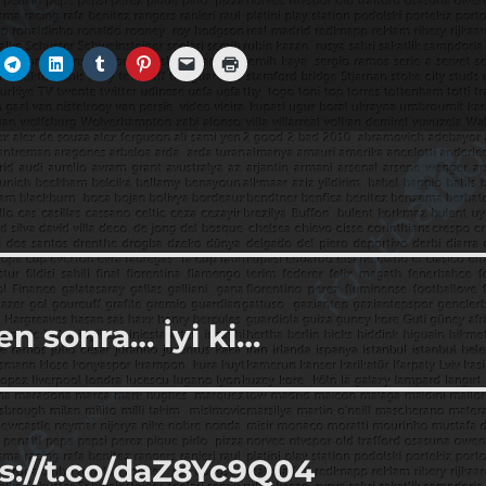
n sonra… İyi ki…
s://t.co/daZ8Yc9Q04