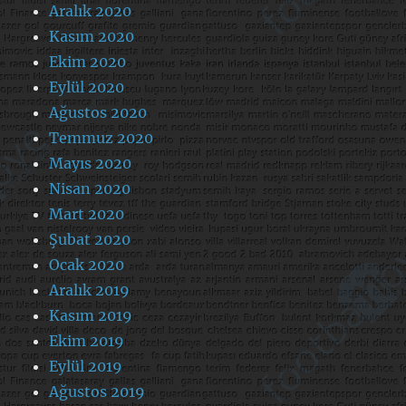
Aralık 2020
Kasım 2020
Ekim 2020
Eylül 2020
Ağustos 2020
Temmuz 2020
Mayıs 2020
Nisan 2020
Mart 2020
Şubat 2020
Ocak 2020
Aralık 2019
Kasım 2019
Ekim 2019
Eylül 2019
Ağustos 2019