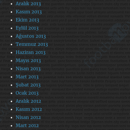
Aralık 2013
Kasım 2013
Ekim 2013
Eylül 2013
Ağustos 2013
Temmuz 2013
Haziran 2013
Mayıs 2013
Nisan 2013
Mart 2013
Şubat 2013
Ocak 2013
Aralık 2012
Kasım 2012
Nisan 2012
Mart 2012