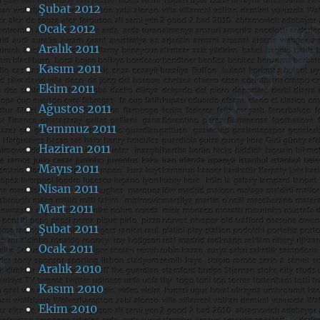
Şubat 2012
Ocak 2012
Aralık 2011
Kasım 2011
Ekim 2011
Ağustos 2011
Temmuz 2011
Haziran 2011
Mayıs 2011
Nisan 2011
Mart 2011
Şubat 2011
Ocak 2011
Aralık 2010
Kasım 2010
Ekim 2010