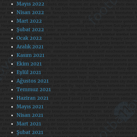
Mayıs 2022
Nisan 2022
Mart 2022
Şubat 2022
Ocak 2022
Aralık 2021
Kasım 2021
Ekim 2021
Eylül 2021
Ağustos 2021
Temmuz 2021
Haziran 2021
Mayıs 2021
Nisan 2021
Mart 2021
Şubat 2021