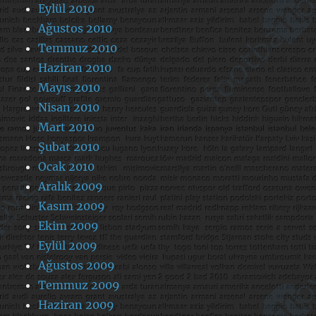
Eylül 2010
Ağustos 2010
Temmuz 2010
Haziran 2010
Mayıs 2010
Nisan 2010
Mart 2010
Şubat 2010
Ocak 2010
Aralık 2009
Kasım 2009
Ekim 2009
Eylül 2009
Ağustos 2009
Temmuz 2009
Haziran 2009