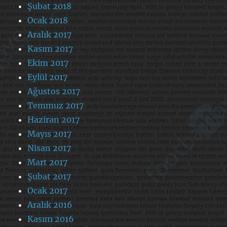
Şubat 2018
Ocak 2018
Aralık 2017
Kasım 2017
Ekim 2017
Eylül 2017
Ağustos 2017
Temmuz 2017
Haziran 2017
Mayıs 2017
Nisan 2017
Mart 2017
Şubat 2017
Ocak 2017
Aralık 2016
Kasım 2016