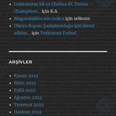
Galatasaray SK vs Chelsea FC Promo –
Champions…
için
K.A
Magandalıkta son nokta
için
selinsss
Dünya Kupası Şampiyonluğu için favori
adidas…
için
Tutkumuz Futbol
ARŞIVLER
Kasım 2022
Ekim 2022
Eylül 2022
Ağustos 2022
Temmuz 2022
Haziran 2022