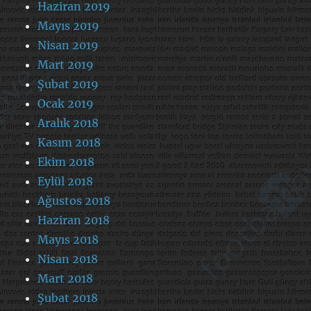
Haziran 2019
Mayıs 2019
Nisan 2019
Mart 2019
Şubat 2019
Ocak 2019
Aralık 2018
Kasım 2018
Ekim 2018
Eylül 2018
Ağustos 2018
Haziran 2018
Mayıs 2018
Nisan 2018
Mart 2018
Şubat 2018