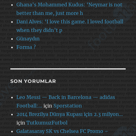
Ghana’s Mohammed Kudus: ‘Neymar is not
better than me, just more h
Dani Alves: ‘I love this game. I loved football
when they didn’t p
Günaydın
Forma ?
SON YORUMLAR
Leo Messi — Back in Barcelona — adidas
Football:…
için
Sporstation
2014 Brezilya Dünya Kupası için 2.3 milyon…
için
TutkumuzFutbol
Galatasaray SK vs Chelsea FC Promo –