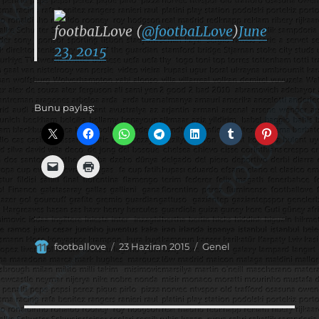
footbaLLove (
@footbaLLove
)
June
23, 2015
Bunu paylaş:
Yazar
Yayın
Kategoriler
footballove
23 Haziran 2015
Genel
tarihi