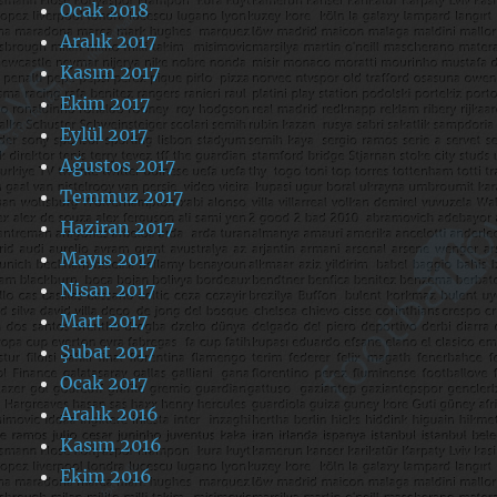
Ocak 2018
Aralık 2017
Kasım 2017
Ekim 2017
Eylül 2017
Ağustos 2017
Temmuz 2017
Haziran 2017
Mayıs 2017
Nisan 2017
Mart 2017
Şubat 2017
Ocak 2017
Aralık 2016
Kasım 2016
Ekim 2016