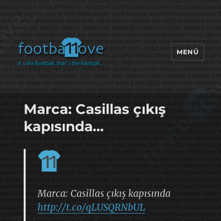
MENÜ
footbaLLove
Marca: Casillas çıkış
kapısında…
Marca: Casillas çıkış kapısında
http://t.co/qLUSQRNbUL