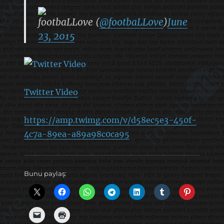
footbaLLove (
@footbaLLove
)
June
23, 2015
Twitter Video
https://amp.twimg.com/v/d58ec5e3-450f-
4c7a-89ea-a89a98c0ca95
Bunu paylaş: