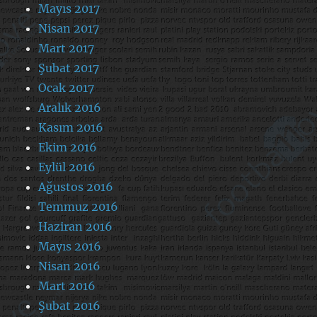
Mayıs 2017
Nisan 2017
Mart 2017
Şubat 2017
Ocak 2017
Aralık 2016
Kasım 2016
Ekim 2016
Eylül 2016
Ağustos 2016
Temmuz 2016
Haziran 2016
Mayıs 2016
Nisan 2016
Mart 2016
Şubat 2016