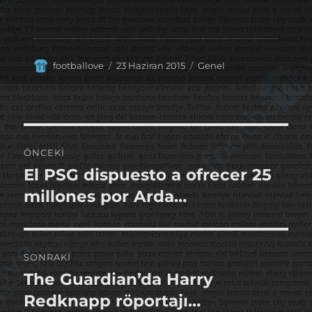
Yazar
Yayın
Kategoriler
footballove
23 Haziran 2015
Genel
tarihi
Yazı
ÖNCEKI
gezinmesi
El PSG dispuesto a ofrecer 25
Önceki
yazı:
millones por Arda…
SONRAKI
The Guardian’da Harry
Sonraki
yazı:
Redknapp röportajı…