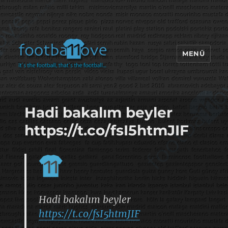
MENÜ
footbaLLove
Hadi bakalım beyler
https://t.co/fsI5htmJIF
Hadi bakalım beyler
https://t.co/fsI5htmJIF