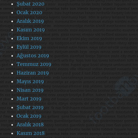
Şubat 2020
Ocak 2020
Aralık 2019
Kasım 2019
Ekim 2019
Eylül 2019
Ağustos 2019
Temmuz 2019
Haziran 2019
Mayıs 2019
Nisan 2019
Mart 2019
Şubat 2019
Ocak 2019
Aralık 2018
Kasım 2018