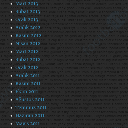
Mart 2013
Şubat 2013
Ocak 2013
Aralık 2012
Kasım 2012
Nisan 2012
Mart 2012
Şubat 2012
Ocak 2012
Aralık 2011
Kasım 2011
Ekim 2011
Ağustos 2011
Temmuz 2011
Haziran 2011
Mayıs 2011