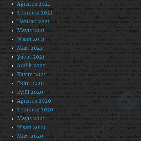
Ağustos 2021
Temmuz 2021
Haziran 2021
Mayıs 2021
Nisan 2021
Mart 2021
Şubat 2021
Aralık 2020
Kasım 2020
Ekim 2020
Eylül 2020
Ağustos 2020
Temmuz 2020
Mayıs 2020
Nisan 2020
Mart 2020