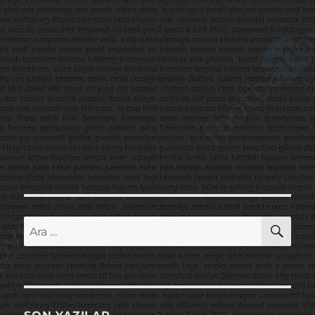
AR
Ara: