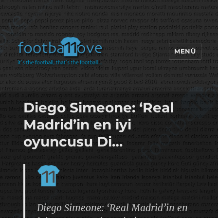
MENÜ
footbaLLove
Diego Simeone: ‘Real
Madrid’in en iyi
oyuncusu Di…
Diego Simeone: ‘Real Madrid’in en