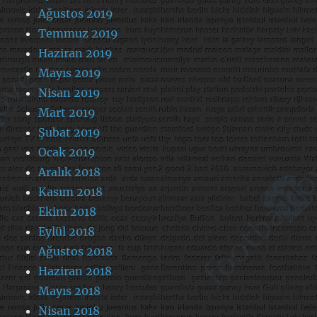
Ağustos 2019
Temmuz 2019
Haziran 2019
Mayıs 2019
Nisan 2019
Mart 2019
Şubat 2019
Ocak 2019
Aralık 2018
Kasım 2018
Ekim 2018
Eylül 2018
Ağustos 2018
Haziran 2018
Mayıs 2018
Nisan 2018