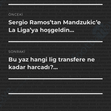
Yazı
ÖNCEKI
gezinmesi
Sergio Ramos’tan Mandzukic’e
Önceki
yazı:
La Liga’ya hoşgeldin…
SONRAKI
Bu yaz hangi lig transfere ne
Sonraki
yazı:
kadar harcadı?…