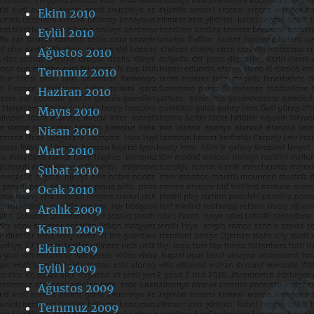
Ekim 2010
Eylül 2010
Ağustos 2010
Temmuz 2010
Haziran 2010
Mayıs 2010
Nisan 2010
Mart 2010
Şubat 2010
Ocak 2010
Aralık 2009
Kasım 2009
Ekim 2009
Eylül 2009
Ağustos 2009
Temmuz 2009