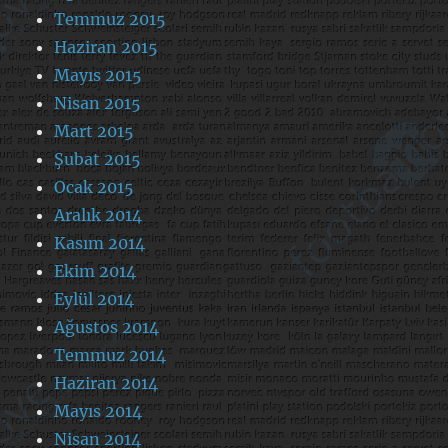
Temmuz 2015
Haziran 2015
Mayıs 2015
Nisan 2015
Mart 2015
Şubat 2015
Ocak 2015
Aralık 2014
Kasım 2014
Ekim 2014
Eylül 2014
Ağustos 2014
Temmuz 2014
Haziran 2014
Mayıs 2014
Nisan 2014