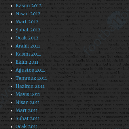
Kasım 2012
Nisan 2012
Mart 2012
Şubat 2012
Ocak 2012
Aralık 2011
Kasım 2011
Ekim 2011
Ağustos 2011
Temmuz 2011
Haziran 2011
Mayıs 2011
Nisan 2011
Mart 2011
Şubat 2011
Ocak 2011