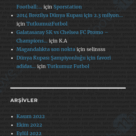
Football:…
için
Sporstation
2014 Brezilya Dünya Kupası için 2.3 milyon…
için
TutkumuzFutbol
Galatasaray SK vs Chelsea FC Promo –
Champions…
için
K.A
Magandalıkta son nokta
için
selinsss
Dünya Kupası Şampiyonluğu için favori
adidas…
için
Tutkumuz Futbol
ARŞIVLER
Kasım 2022
Ekim 2022
Eylül 2022