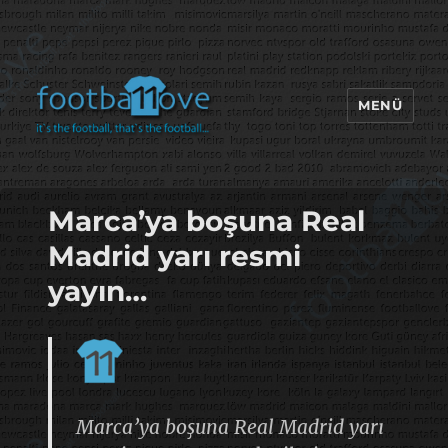
MENÜ
footbaLLove
Marca’ya boşuna Real
Madrid yarı resmi
yayın…
Marca’ya boşuna Real Madrid yarı