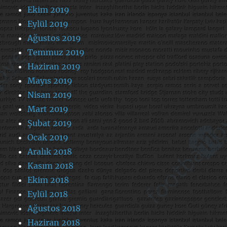
Ekim 2019
Eylül 2019
Ağustos 2019
Temmuz 2019
Haziran 2019
Mayıs 2019
Nisan 2019
Mart 2019
Şubat 2019
Ocak 2019
Aralık 2018
Kasım 2018
Ekim 2018
Eylül 2018
Ağustos 2018
Haziran 2018