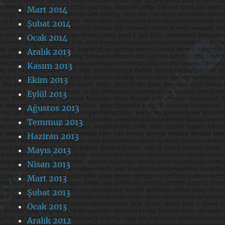
Mart 2014
Şubat 2014
Ocak 2014
Aralık 2013
Kasım 2013
Ekim 2013
Eylül 2013
Ağustos 2013
Temmuz 2013
Haziran 2013
Mayıs 2013
Nisan 2013
Mart 2013
Şubat 2013
Ocak 2013
Aralık 2012