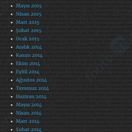
Mayıs 2015
Nisan 2015
Mart 2015
Şubat 2015
Ocak 2015
Aralık 2014
Kasım 2014
Ekim 2014
Eylül 2014
Ağustos 2014
Temmuz 2014
Haziran 2014
Mayıs 2014
Nisan 2014
Mart 2014
Şubat 2014