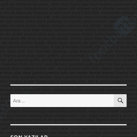
AR
Ara: