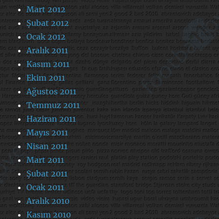
Mart 2012
Şubat 2012
Ocak 2012
Aralık 2011
Kasım 2011
Ekim 2011
Ağustos 2011
Temmuz 2011
Haziran 2011
Mayıs 2011
Nisan 2011
Mart 2011
Şubat 2011
Ocak 2011
Aralık 2010
Kasım 2010