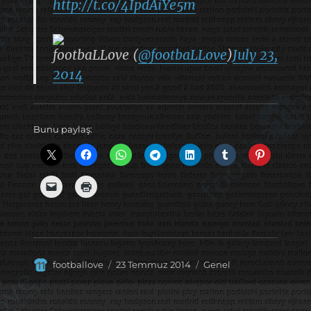
http://t.co/4IpdAiYe5m
footbaLLove (
@footbaLLove
)
July 23,
2014
Bunu paylaş:
Yazar
Yayın
Kategoriler
footballove
23 Temmuz 2014
Genel
tarihi